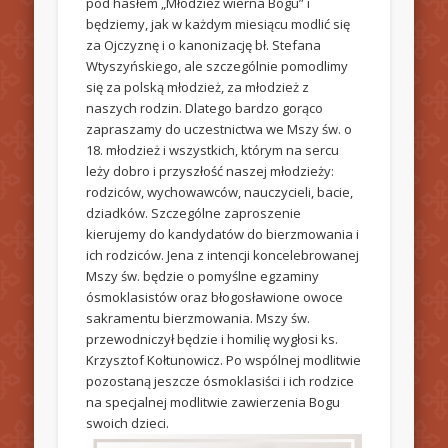
pod hasłem „Młodzież wierna Bogu” i
będziemy, jak w każdym miesiącu modlić się
za Ojczyznę i o kanonizację bł. Stefana
Wtyszyńskiego, ale szczególnie pomodlimy
się za polską młodzież, za młodzież z
naszych rodzin. Dlatego bardzo gorąco
zapraszamy do uczestnictwa we Mszy św. o
18. młodzież i wszystkich, którym na sercu
leży dobro i przyszłość naszej młodzieży:
rodziców, wychowawców, nauczycieli, bacie,
dziadków. Szczególne zaproszenie
kierujemy do kandydatów do bierzmowania i
ich rodziców. Jena z intencji koncelebrowanej
Mszy św. będzie o pomyślne egzaminy
ósmoklasistów oraz błogosławione owoce
sakramentu bierzmowania. Mszy św.
przewodniczył będzie i homilię wygłosi ks.
Krzysztof Kołtunowicz. Po wspólnej modlitwie
pozostaną jeszcze ósmoklasiści i ich rodzice
na specjalnej modlitwie zawierzenia Bogu
swoich dzieci.