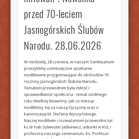
przed 70-leciem
Jasnogórskich Ślubów
Narodu. 28.06.2026
W niedzielę, 28 czerwca, w naszym Sanktuarium
przeżyliśmy comiesięczne spotkanie
modlitewne przygotowujące do obchodów 70
rocznicy Jasnogórskich Ślubów Narodu.
Tematem przewodnim była miłość i
sprawiedliwość społeczna - temat siódmego
roku Wielkiej Nowenny. Jak co miesiąc
modliliśmy się za naszą Ojczyznę oraz o
kanonizację bł. Stefana Wyszyńskiego.
Naszej modlitwie i rozważaniom przewodniczył
ks.dr hab Sylwester Jaśkiewicz, adiunkt w KUL i
profesora naszego seminarium. Ks. Profesor