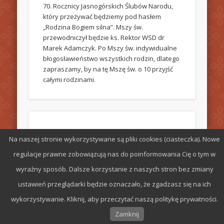
70. Rocznicy Jasnogórskich Ślubów Narodu,
który przeżywać będziemy pod hasłem
„Rodzina Bogiem silna”. Mszy św.
przewodniczył będzie ks. Rektor WSD dr
Marek Adamczyk. Po Mszy św. indywidualne
błogosławieństwo wszystkich rodzin, dlatego
zapraszamy, by na tę Mszę św. o 10 przyjść
całymi rodzinami.
Rekolekcje adwentowe 19-21.12.2025.
Na naszej stronie wykorzystywane są pliki cookies (ciasteczka). Nowe
ZAPRASZAMY
regulacje prawne zobowiązują nas do poinformowania Cię o tym w
W piątek 19.12. rozpoczynamy rekolekcje
wyraźny sposób. Dalsze korzystanie z naszych stron bez zmiany
adwentowe. Rekolekcje pod hasłem „Nie
ustawień przeglądarki będzie oznaczało, że zgadzasz się na ich
było miejsca, nie było czasu” przeprowadzi
wykorzystywanie. Kliknij, aby przeczytać naszą politykę prywatności.
ks. Wojciech Pawłowski, wikariusz w par.
Chrystusa Dobrego Pasterza, który w
Zamknij
Wielkim Poście miał u nas rekolekcje dla