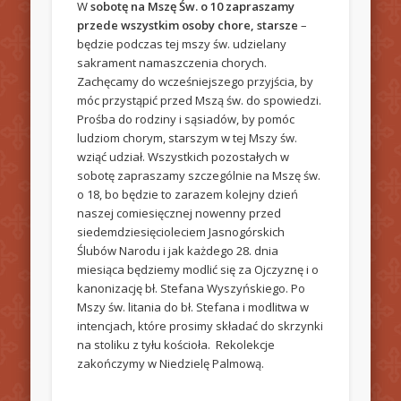
W
sobotę na Mszę Św. o 10 zapraszamy
przede wszystkim osoby chore, starsze
–
będzie podczas tej mszy św. udzielany
sakrament namaszczenia chorych.
Zachęcamy do wcześniejszego przyjścia, by
móc przystąpić przed Mszą św. do spowiedzi.
Prośba do rodziny i sąsiadów, by pomóc
ludziom chorym, starszym w tej Mszy św.
wziąć udział. Wszystkich pozostałych w
sobotę zapraszamy szczególnie na Mszę św.
o 18, bo będzie to zarazem kolejny dzień
naszej comiesięcznej nowenny przed
siedemdziesięcioleciem Jasnogórskich
Ślubów Narodu i jak każdego 28. dnia
miesiąca będziemy modlić się za Ojczyznę i o
kanonizację bł. Stefana Wyszyńskiego. Po
Mszy św. litania do bł. Stefana i modlitwa w
intencjach, które prosimy składać do skrzynki
na stoliku z tyłu kościoła. Rekolekcje
zakończymy w Niedzielę Palmową.