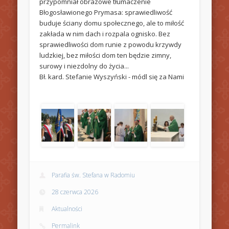
przypomniał obrazowe tłumaczenie
Błogosławionego Prymasa: sprawiedliwość
buduje ściany domu społecznego, ale to miłość
zakłada w nim dach i rozpala ognisko. Bez
sprawiedliwości dom runie z powodu krzywdy
ludzkiej, bez miłości dom ten będzie zimny,
surowy i niezdolny do życia...
Bł. kard. Stefanie Wyszyński - módl się za Nami
Parafia św. Stefana w Radomiu
28 czerwca 2026
Aktualności
Permalink