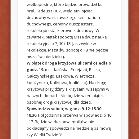
wielkopostne, które będzie prowadził ks.
prał. Tadeusz Huk, wieloletni ojciec
duchowny warszawskiego seminarium
duchownego, ceniony duszpasterz,
rekolekcjonista, kierownik duchowy. W
czwartek, piątek i sobotę Msze św. z nauką
rekolekcyjną o 7, 10 i 18. Jak zwykle w
rekolekcje, Msza św. sobotę o 18 nie będzie
mszą św. niedzielną.
W piątek droga krzyżowa ulicami osiedla o
godz. 19
. (ul. Idalińska, Przejazd, Bliska,
Gałczyńskiego, Laskowa, Wiertnicza,
Łomżyńska, Kalinowa, Idalińska). Na drogę
krzyżową przyjdźmy z krzyżami wiszącymi w
naszych domach. Nie będzie w ten piątek
osobnej drogi krzyżowej dla dzieci.
Spowiedź w sobotę w godz. 9-12; 15.30-
18.30
. Półgodzinna przerwa w spowiedzi o 10
i 17. Będzie wielu spowiedników, nie
odkładajmy spowiedzi na niedzielę palmową
czy Wielki Tydzień!