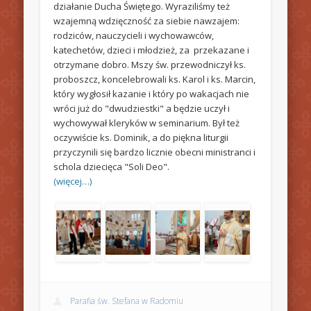
działanie Ducha Świętego. Wyraziliśmy też
wzajemną wdzięczność za siebie nawzajem:
rodziców, nauczycieli i wychowawców,
katechetów, dzieci i młodzież, za przekazane i
otrzymane dobro. Mszy św. przewodniczył ks.
proboszcz, koncelebrowali ks. Karol i ks. Marcin,
który wygłosił kazanie i który po wakacjach nie
wróci już do "dwudziestki" a będzie uczył i
wychowywał kleryków w seminarium. Był też
oczywiście ks. Dominik, a do piękna liturgii
przyczynili się bardzo licznie obecni ministranci i
schola dziecięca "Soli Deo".
(więcej…)
Parafia św. Stefana w Radomiu