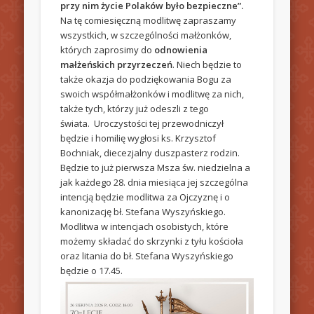
przy nim życie Polaków było bezpieczne”.
Na tę comiesięczną modlitwę zapraszamy
wszystkich, w szczególności małżonków,
których zaprosimy do
odnowienia
małżeńskich przyrzeczeń
. Niech będzie to
także okazja do podziękowania Bogu za
swoich współmałżonków i modlitwę za nich,
także tych, którzy już odeszli z tego
świata. Uroczystości tej przewodniczył
będzie i homilię wygłosi ks. Krzysztof
Bochniak, diecezjalny duszpasterz rodzin.
Będzie to już pierwsza Msza św. niedzielna a
jak każdego 28. dnia miesiąca jej szczególna
intencją będzie modlitwa za Ojczyznę i o
kanonizację bł. Stefana Wyszyńskiego.
Modlitwa w intencjach osobistych, które
możemy składać do skrzynki z tyłu kościoła
oraz litania do bł. Stefana Wyszyńskiego
będzie o 17.45.