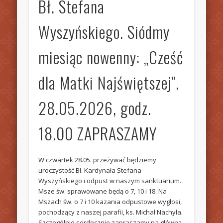
Bł. Stefana
Wyszyńskiego. Siódmy
miesiąc nowenny: „Cześć
dla Matki Najświętszej”.
28.05.2026, godz.
18.00 ZAPRASZAMY
W czwartek 28.05. przeżywać będziemy
uroczystość Bł. Kardynała Stefana
Wyszyńskiego i odpust w naszym sanktuarium.
Msze św. sprawowane będą o 7, 10 i 18. Na
Mszach św. o 7 i 10 kazania odpustowe wygłosi,
pochodzący z naszej parafii, ks. Michał Nachyła.
Szczególnie serdecznie zapraszamy na główną