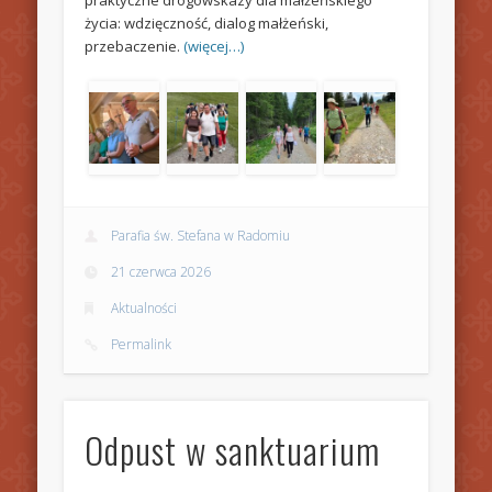
praktyczne drogowskazy dla małżeńskiego
życia: wdzięczność, dialog małżeński,
przebaczenie.
(więcej…)
Parafia św. Stefana w Radomiu
21 czerwca 2026
Aktualności
Permalink
Odpust w sanktuarium