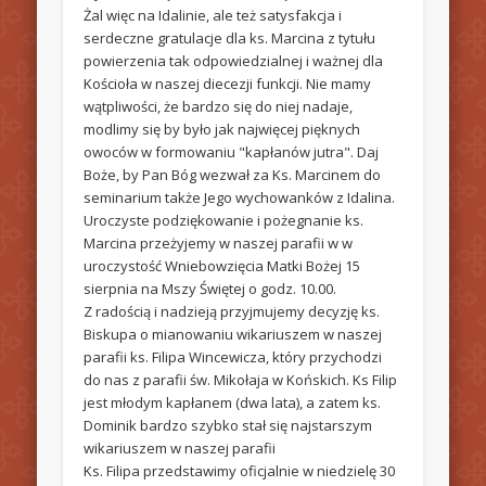
Żal więc na Idalinie, ale też satysfakcja i
serdeczne gratulacje dla ks. Marcina z tytułu
powierzenia tak odpowiedzialnej i ważnej dla
Kościoła w naszej diecezji funkcji. Nie mamy
wątpliwości, że bardzo się do niej nadaje,
modlimy się by było jak najwięcej pięknych
owoców w formowaniu "kapłanów jutra". Daj
Boże, by Pan Bóg wezwał za Ks. Marcinem do
seminarium także Jego wychowanków z Idalina.
Uroczyste podziękowanie i pożegnanie ks.
Marcina przeżyjemy w naszej parafii w w
uroczystość Wniebowzięcia Matki Bożej 15
sierpnia na Mszy Świętej o godz. 10.00.
Z radością i nadzieją przyjmujemy decyzję ks.
Biskupa o mianowaniu wikariuszem w naszej
parafii ks. Filipa Wincewicza, który przychodzi
do nas z parafii św. Mikołaja w Końskich. Ks Filip
jest młodym kapłanem (dwa lata), a zatem ks.
Dominik bardzo szybko stał się najstarszym
wikariuszem w naszej parafii
Ks. Filipa przedstawimy oficjalnie w niedzielę 30