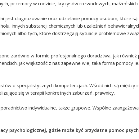
lnych, przemocy w rodzinie, kryzysów rozwodowych, małżeńskich i
i jest diagnozowanie oraz udzielanie pomocy osobom, które są 
lu, innych substancji chemicznych lub uzależnień behawioralnych.
żnionych albo tych, które dostrzegają sytuacje problemowe zwią
one zarówno w formie profesjonalnego doradztwa, jak również p
nenckich. Jak większość z nas zapewne wie, taka forma pomocy j
istów o specjalistycznych kompetencjach. Wśród nich są między i
lizujące się w terapii konkretnych zaburzeń, prawnicy.
z poradnictwo indywidualne, także grupowe. Wspólne zaangażowa
racy psychologicznej, gdzie może być przydatna pomoc psycho