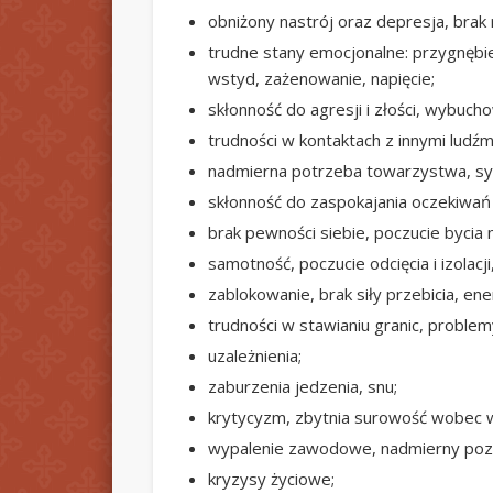
obniżony nastrój oraz depresja, brak r
trudne stany emocjonalne: przygnębie
wstyd, zażenowanie, napięcie;
skłonność do agresji i złości, wybuch
trudności w kontaktach z innymi ludź
nadmierna potrzeba towarzystwa, sym
skłonność do zaspokajania oczekiwań 
brak pewności siebie, poczucie bycia m
samotność, poczucie odcięcia i izolacj
zablokowanie, brak siły przebicia, ener
trudności w stawianiu granic, proble
uzależnienia;
zaburzenia jedzenia, snu;
krytycyzm, zbytnia surowość wobec 
wypalenie zawodowe, nadmierny pozio
kryzysy życiowe;