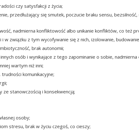
adości czy satysfakcji z życia;
nie, przedłużający się smutek, poczucie braku sensu, bezsilność
owość, nadmierna konfliktowość albo unikanie konfliktów, co też 
mi i w związku z tym wycofywanie się z nich, izolowanie, budowan
biotyczność, brak autonomii;
innych osób i wynikające z tego zapominanie o sobie, nadmierna
niej wartym niż inni;
i, trudności komunikacyjne;
gii;
my ze stanowczością i konsekwencją;
własnej osoby;
m stresu, brak w życiu czegoś, co cieszy;