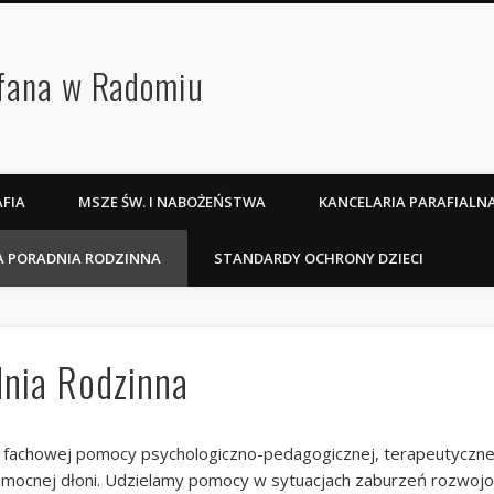
efana w Radomiu
FIA
MSZE ŚW. I NABOŻEŃSTWA
KANCELARIA PARAFIALN
A PORADNIA RODZINNA
STANDARDY OCHRONY DZIECI
dnia Rodzinna
la fachowej pomocy psychologiczno-pedagogicznej, terapeutyczne
ą pomocnej dłoni. Udzielamy pomocy w sytuacjach zaburzeń rozwo