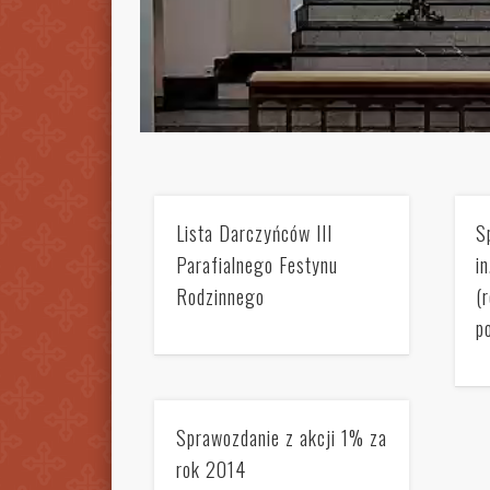
Lista Darczyńców III
S
Parafialnego Festynu
i
Rodzinnego
(
p
Sprawozdanie z akcji 1% za
rok 2014