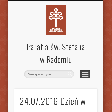
SPECJALISTYCZNA PORADNIA RODZINNA
STANDARDY OCHRONY DZIECI
MSZE ŚW. I NABOŻEŃSTWA
KANCELARIA PARAFIALNA
AKTUALNOŚCI
OGŁOSZENIA
WSPÓLNOTY
KONTAKT
PARAFIA
GALERIA
INNE
Parafia św. Stefana
w Radomiu
24.07.2016 Dzień w