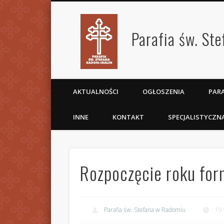
Parafia św. St
AKTUALNOŚCI
OGŁOSZENIA
PARA
INNE
KONTAKT
SPECJALISTYCZN
Rozpoczęcie roku fo
Parafia św. Stefana w Radomiu
19 