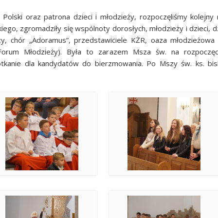
Polski oraz patrona dzieci i młodzieży, rozpoczęliśmy kolejny r
o, zgromadziły się wspólnoty dorosłych, młodzieży i dzieci, dzi
zy, chór „Adoramus”, przedstawiciele KŻR, oaza młodzieżowa i dz
 Forum Młodzieży). Była to zarazem Msza św. na rozpoczęc
anie dla kandydatów do bierzmowania. Po Mszy św. ks. bisku