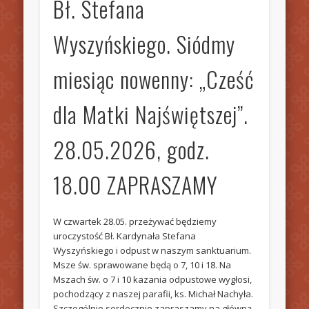
Bł. Stefana
Wyszyńskiego. Siódmy
miesiąc nowenny: „Cześć
dla Matki Najświętszej”.
28.05.2026, godz.
18.00 ZAPRASZAMY
W czwartek 28.05. przeżywać będziemy
uroczystość Bł. Kardynała Stefana
Wyszyńskiego i odpust w naszym sanktuarium.
Msze św. sprawowane będą o 7, 10 i 18. Na
Mszach św. o 7 i 10 kazania odpustowe wygłosi,
pochodzący z naszej parafii, ks. Michał Nachyła.
Szczególnie serdecznie zapraszamy na główną