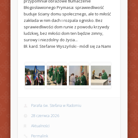
przypomniał obrazowe tłumaczenie
Błogosławionego Prymasa: sprawiedliwość
buduje ściany domu społecznego, ale to miłość
zakłada w nim dach i rozpala ognisko. Bez
sprawiedliwości dom runie z powodu krzywdy
ludzkiej, bez miłości dom ten będzie zimny,
surowy i niezdolny do życia...
Bł. kard. Stefanie Wyszyński - módl się za Nami
Parafia św. Stefana w Radomiu
28 czerwca 2026
Aktualności
Permalink