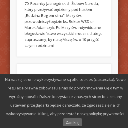
70. Rocznicy Jasnogórskich Ślubów Narodu,
który przeżywać będziemy pod hasłem
„Rodzina Bogiem silna”. Mszy św.
przewodniczył będzie ks. Rektor WSD dr
Marek Adamczyk. Po Mszy św. indywidualne
błogosławieństwo wszystkich rodzin, dlatego
zapraszamy, by na tę Mszę św. o 10 przyjść
całymi rodzinami.
Rekolekcje adwentowe 19-21.12.2025.
Na naszej stronie wykorzystywane są pliki cookies (ciasteczka). Nowe
ZAPRASZAMY
regulacje prawne zobowiązują nas do poinformowania Cię o tym w
W piątek 19.12. rozpoczynamy rekolekcje
wyraźny sposób. Dalsze korzystanie z naszych stron bez zmiany
adwentowe. Rekolekcje pod hasłem „Nie
ustawień przeglądarki będzie oznaczało, że zgadzasz się na ich
było miejsca, nie było czasu” przeprowadzi
wykorzystywanie. Kliknij, aby przeczytać naszą politykę prywatności.
ks. Wojciech Pawłowski, wikariusz w par.
Chrystusa Dobrego Pasterza, który w
Zamknij
Wielkim Poście miał u nas rekolekcje dla