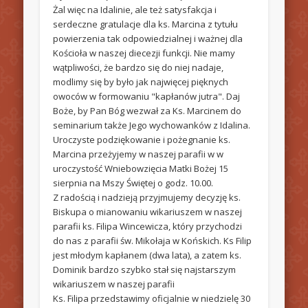
Żal więc na Idalinie, ale też satysfakcja i
serdeczne gratulacje dla ks. Marcina z tytułu
powierzenia tak odpowiedzialnej i ważnej dla
Kościoła w naszej diecezji funkcji. Nie mamy
wątpliwości, że bardzo się do niej nadaje,
modlimy się by było jak najwięcej pięknych
owoców w formowaniu "kapłanów jutra". Daj
Boże, by Pan Bóg wezwał za Ks. Marcinem do
seminarium także Jego wychowanków z Idalina.
Uroczyste podziękowanie i pożegnanie ks.
Marcina przeżyjemy w naszej parafii w w
uroczystość Wniebowzięcia Matki Bożej 15
sierpnia na Mszy Świętej o godz. 10.00.
Z radością i nadzieją przyjmujemy decyzję ks.
Biskupa o mianowaniu wikariuszem w naszej
parafii ks. Filipa Wincewicza, który przychodzi
do nas z parafii św. Mikołaja w Końskich. Ks Filip
jest młodym kapłanem (dwa lata), a zatem ks.
Dominik bardzo szybko stał się najstarszym
wikariuszem w naszej parafii
Ks. Filipa przedstawimy oficjalnie w niedzielę 30