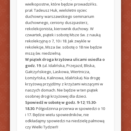
wielkopostne, które będzie prowadził ks.
prał. Tadeusz Huk, wieloletni ojciec
duchowny warszawskiego seminarium
duchownego, ceniony duszpasterz,
rekolekcjonista, kierownik duchowy. W
czwartek, piątek i sobotę Msze św. z nauką
rekolekcyjną o 7, 10 i 18. Jak zwykle w
rekolekcje, Msza św. sobotę o 18 nie będzie
mszą św. niedzielną.
W piątek droga krzyżowa ulicami osiedla o
godz. 19
. (ul. Idalińska, Przejazd, Bliska,
Gałczyńskiego, Laskowa, Wiertnicza,
Łomżyńska, Kalinowa, Idalińska). Na drogę
krzyżową przyjdźmy z krzyżami wiszącymi w
naszych domach. Nie będzie w ten piątek
osobnej drogi krzyżowej dla dzieci.
Spowiedź w sobotę w godz. 9-12; 15.30-
18.30
. Półgodzinna przerwa w spowiedzi o 10
i 17. Będzie wielu spowiedników, nie
odkładajmy spowiedzi na niedzielę palmową
czy Wielki Tydzień!