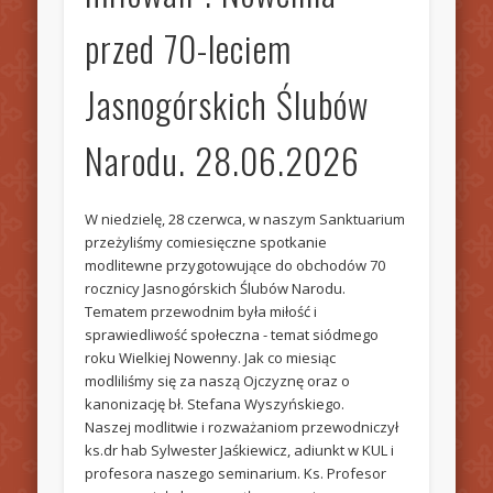
przed 70-leciem
Jasnogórskich Ślubów
Narodu. 28.06.2026
W niedzielę, 28 czerwca, w naszym Sanktuarium
przeżyliśmy comiesięczne spotkanie
modlitewne przygotowujące do obchodów 70
rocznicy Jasnogórskich Ślubów Narodu.
Tematem przewodnim była miłość i
sprawiedliwość społeczna - temat siódmego
roku Wielkiej Nowenny. Jak co miesiąc
modliliśmy się za naszą Ojczyznę oraz o
kanonizację bł. Stefana Wyszyńskiego.
Naszej modlitwie i rozważaniom przewodniczył
ks.dr hab Sylwester Jaśkiewicz, adiunkt w KUL i
profesora naszego seminarium. Ks. Profesor