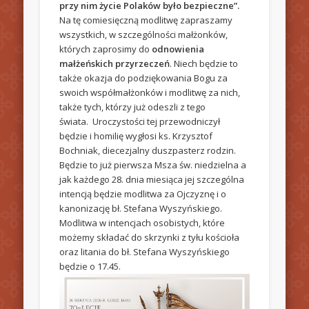
przy nim życie Polaków było bezpieczne”.
Na tę comiesięczną modlitwę zapraszamy
wszystkich, w szczególności małżonków,
których zaprosimy do
odnowienia
małżeńskich przyrzeczeń
. Niech będzie to
także okazja do podziękowania Bogu za
swoich współmałżonków i modlitwę za nich,
także tych, którzy już odeszli z tego
świata. Uroczystości tej przewodniczył
będzie i homilię wygłosi ks. Krzysztof
Bochniak, diecezjalny duszpasterz rodzin.
Będzie to już pierwsza Msza św. niedzielna a
jak każdego 28. dnia miesiąca jej szczególna
intencją będzie modlitwa za Ojczyznę i o
kanonizację bł. Stefana Wyszyńskiego.
Modlitwa w intencjach osobistych, które
możemy składać do skrzynki z tyłu kościoła
oraz litania do bł. Stefana Wyszyńskiego
będzie o 17.45.