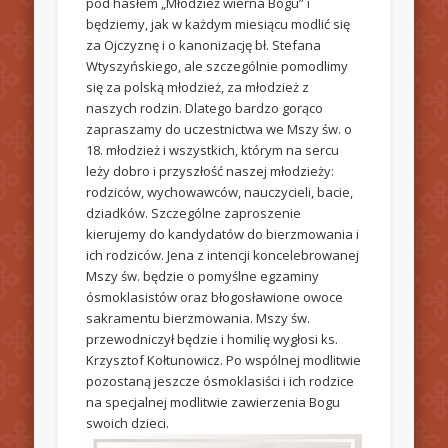
pod hasłem „Młodzież wierna Bogu” i
będziemy, jak w każdym miesiącu modlić się
za Ojczyznę i o kanonizację bł. Stefana
Wtyszyńskiego, ale szczególnie pomodlimy
się za polską młodzież, za młodzież z
naszych rodzin. Dlatego bardzo gorąco
zapraszamy do uczestnictwa we Mszy św. o
18. młodzież i wszystkich, którym na sercu
leży dobro i przyszłość naszej młodzieży:
rodziców, wychowawców, nauczycieli, bacie,
dziadków. Szczególne zaproszenie
kierujemy do kandydatów do bierzmowania i
ich rodziców. Jena z intencji koncelebrowanej
Mszy św. będzie o pomyślne egzaminy
ósmoklasistów oraz błogosławione owoce
sakramentu bierzmowania. Mszy św.
przewodniczył będzie i homilię wygłosi ks.
Krzysztof Kołtunowicz. Po wspólnej modlitwie
pozostaną jeszcze ósmoklasiści i ich rodzice
na specjalnej modlitwie zawierzenia Bogu
swoich dzieci.