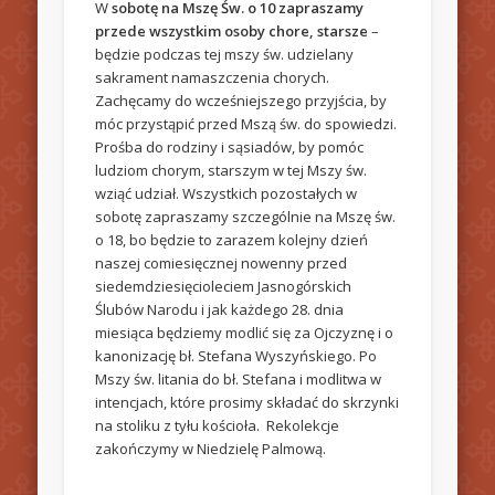
W
sobotę na Mszę Św. o 10 zapraszamy
przede wszystkim osoby chore, starsze
–
będzie podczas tej mszy św. udzielany
sakrament namaszczenia chorych.
Zachęcamy do wcześniejszego przyjścia, by
móc przystąpić przed Mszą św. do spowiedzi.
Prośba do rodziny i sąsiadów, by pomóc
ludziom chorym, starszym w tej Mszy św.
wziąć udział. Wszystkich pozostałych w
sobotę zapraszamy szczególnie na Mszę św.
o 18, bo będzie to zarazem kolejny dzień
naszej comiesięcznej nowenny przed
siedemdziesięcioleciem Jasnogórskich
Ślubów Narodu i jak każdego 28. dnia
miesiąca będziemy modlić się za Ojczyznę i o
kanonizację bł. Stefana Wyszyńskiego. Po
Mszy św. litania do bł. Stefana i modlitwa w
intencjach, które prosimy składać do skrzynki
na stoliku z tyłu kościoła. Rekolekcje
zakończymy w Niedzielę Palmową.