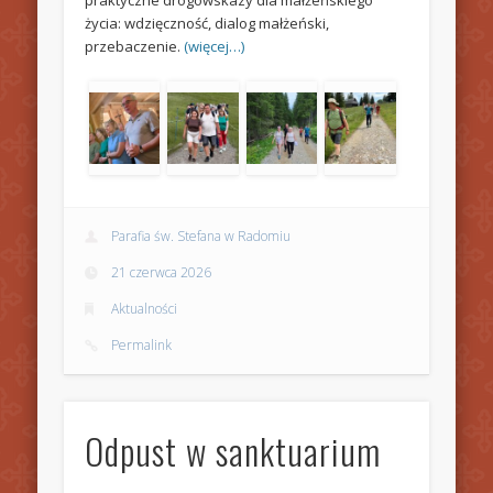
praktyczne drogowskazy dla małżeńskiego
życia: wdzięczność, dialog małżeński,
przebaczenie.
(więcej…)
Parafia św. Stefana w Radomiu
21 czerwca 2026
Aktualności
Permalink
Odpust w sanktuarium