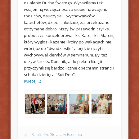
działanie Ducha Świętego. Wyraziliśmy też
wzajemną wdzięczność za siebie nawzajem:
rodziców, nauczycieli i wychowawców,
katechetów, dzieci i młodzież, za przekazane i
otrzymane dobro. Mszy św. przewodniczył ks.
proboszcz, koncelebrowali ks. Karol i ks. Marcin,
który wygłosił kazanie i który po wakacjach nie
wróci już do "dwudziestki" a będzie uczył i
wychowywał kleryków w seminarium. Był też
oczywiście ks. Dominik, a do piękna liturgii
przyczynili się bardzo licznie obecni ministranci i
schola dziecięca "Soli Deo".
(więcej…)
Parafia św. Stefana w Radomiu