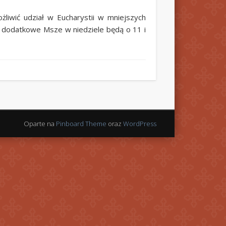
liwić udział w Eucharystii w mniejszych
 dodatkowe Msze w niedziele będą o 11 i
Oparte na
Pinboard Theme
oraz
WordPress