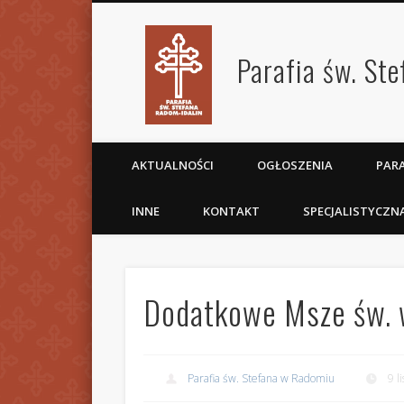
Parafia św. St
AKTUALNOŚCI
OGŁOSZENIA
PARA
INNE
KONTAKT
SPECJALISTYCZN
Dodatkowe Msze św. w
Parafia św. Stefana w Radomiu
9 l