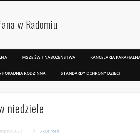
efana w Radomiu
FIA
MSZE ŚW. I NABOŻEŃSTWA
KANCELARIA PARAFIALN
A PORADNIA RODZINNA
STANDARDY OCHRONY DZIECI
 niedziele
istopada 2020
Aktualności