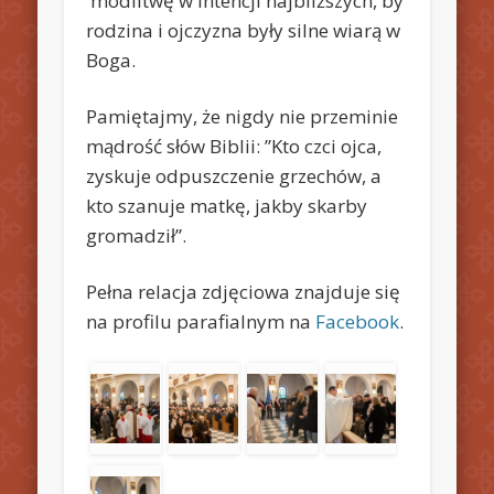
modlitwę w intencji najbliższych, by
rodzina i ojczyzna były silne wiarą w
Boga.
Pamiętajmy, że nigdy nie przeminie
mądrość słów Biblii: ”Kto czci ojca,
zyskuje odpuszczenie grzechów, a
kto szanuje matkę, jakby skarby
gromadził”.
Pełna relacja zdjęciowa znajduje się
na profilu parafialnym na
Facebook
.