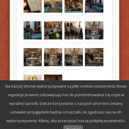
Na naszej stronie wykorzystywane są pliki cookies (ciasteczka). Nowe
regulacje prawne zobowiązują nas do poinformowania Cię o tym w
wyraźny sposób. Dalsze korzystanie z naszych stron bez zmiany
ustawień przeglądarki będzie oznaczało, że zgadzasz się na ich
wykorzystywanie. Kliknij, aby przeczytać naszą politykę prywatności.
© 2026 Parafia św. Stefana w Radomiu