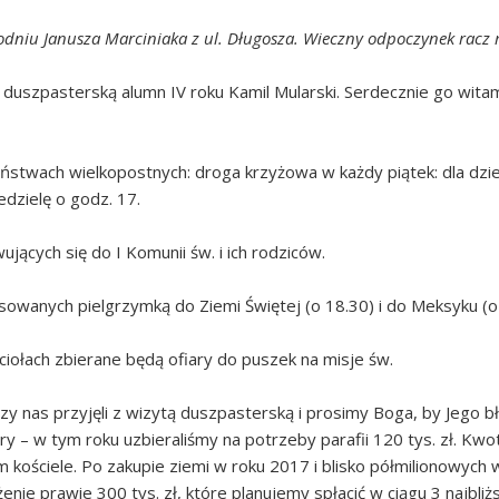
dniu Janusza Marciniaka z ul. Długosza. Wieczny odpoczynek racz
ę duszpasterską alumn IV roku Kamil Mularski. Serdecznie go wi
stwach wielkopostnych: droga krzyżowa w każdy piątek: dla dziec
edzielę o godz. 17.
ujących się do I Komunii św. i ich rodziców.
sowanych pielgrzymką do Ziemi Świętej (o 18.30) i do Meksyku (o
ciołach zbierane będą ofiary do puszek na misje św.
rzy nas przyjęli z wizytą duszpasterską i prosimy Boga, by Jeg
y – w tym roku uzbieraliśmy na potrzeby parafii 120 tys. zł. Kwo
kościele. Po zakupie ziemi w roku 2017 i blisko półmilionowych
nie prawie 300 tys. zł, które planujemy spłacić w ciągu 3 najbli