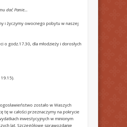
 mu dać Panie…
tamy i życzymy owocnego pobytu w naszej
i o godz.17.30, dla młodzieży i dorosłych
 19.15).
o błogosławieństwo zostało w Waszych
tę tę w całości przeznaczymy na pokrycie
 wydatkach inwestycyjnych w minionym
ższych lat. Szczegółowe sprawozdanie