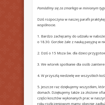
Pomódlmy się za zmarłego w minionym tygo
Dziś rozpoczyna w naszej parafii praktyk
wspólnocie.
1. Bardzo zachęcamy do udziału w nabożeń
o 18.30. Gorzkie żale z nauką pasyjną w ni
2. Dziś o 15 Msza św. dla dzieci przygotow
3. We wtorek spotkanie dla osób zaintere
4. W przyszłą niedzielę we wszystkich koś
5. Jeszcze raz dziękujemy wszystkim, któ
domach. Dziękujemy także za złożone ofiar
części kosztów wykonanych prac w naszym 
roku rozliczeniowym mamy obecnie zadłuże