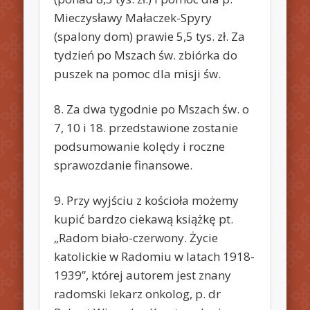
Mieczysławy Małaczek-Spyry
(spalony dom) prawie 5,5 tys. zł. Za
tydzień po Mszach św. zbiórka do
puszek na pomoc dla misji św.
8. Za dwa tygodnie po Mszach św. o
7, 10 i 18. przedstawione zostanie
podsumowanie kolędy i roczne
sprawozdanie finansowe.
9. Przy wyjściu z kościoła możemy
kupić bardzo ciekawą książkę pt.
„Radom biało-czerwony. Życie
katolickie w Radomiu w latach 1918-
1939”, której autorem jest znany
radomski lekarz onkolog, p. dr