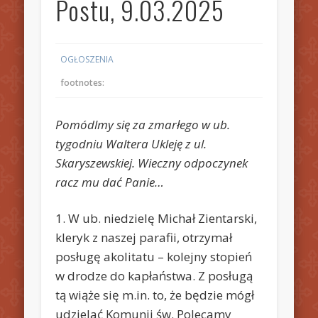
Postu, 9.03.2025
OGŁOSZENIA
footnotes:
Pomódlmy się za zmarłego w ub.
tygodniu Waltera Ukleję z ul.
Skaryszewskiej. Wieczny odpoczynek
racz mu dać Panie…
1. W ub. niedzielę Michał Zientarski,
kleryk z naszej parafii, otrzymał
posługę akolitatu – kolejny stopień
w drodze do kapłaństwa. Z posługą
tą wiąże się m.in. to, że będzie mógł
udzielać Komunii św. Polecamy