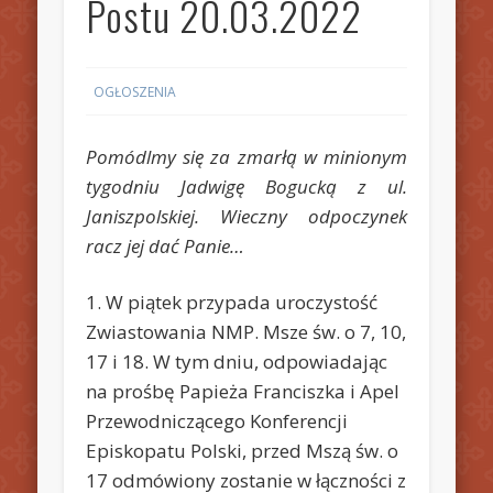
Postu 20.03.2022
OGŁOSZENIA
Pomódlmy się za zmarłą w minionym
tygodniu Jadwigę Bogucką z ul.
Janiszpolskiej. Wieczny odpoczynek
racz jej dać Panie…
1. W piątek przypada uroczystość
Zwiastowania NMP. Msze św. o 7, 10,
17 i 18. W tym dniu, odpowiadając
na prośbę Papieża Franciszka i Apel
Przewodniczącego Konferencji
Episkopatu Polski, przed Mszą św. o
17 odmówiony zostanie w łączności z