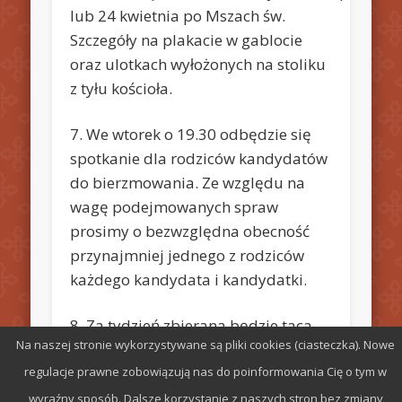
lub 24 kwietnia po Mszach św.
Szczegóły na plakacie w gablocie
oraz ulotkach wyłożonych na stoliku
z tyłu kościoła.
7. We wtorek o 19.30 odbędzie się
spotkanie dla rodziców kandydatów
do bierzmowania. Ze względu na
wagę podejmowanych spraw
prosimy o bezwzględna obecność
przynajmniej jednego z rodziców
każdego kandydata i kandydatki.
8. Za tydzień zbierana będzie taca
Na naszej stronie wykorzystywane są pliki cookies (ciasteczka). Nowe
budowlana
regulacje prawne zobowiązują nas do poinformowania Cię o tym w
wyraźny sposób. Dalsze korzystanie z naszych stron bez zmiany