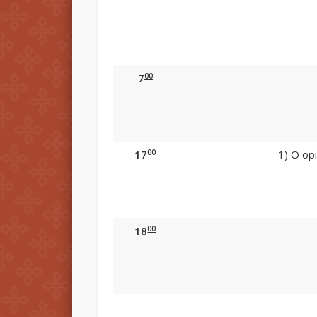
00
7
00
17
1) O opi
00
18