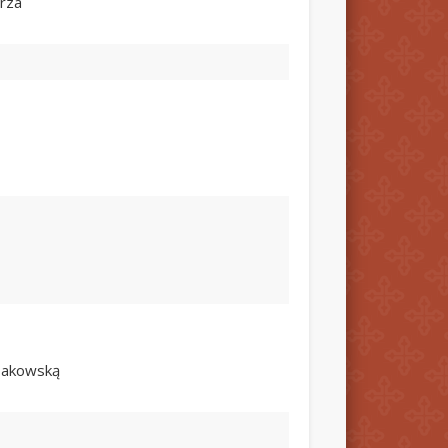
arza
ybakowską