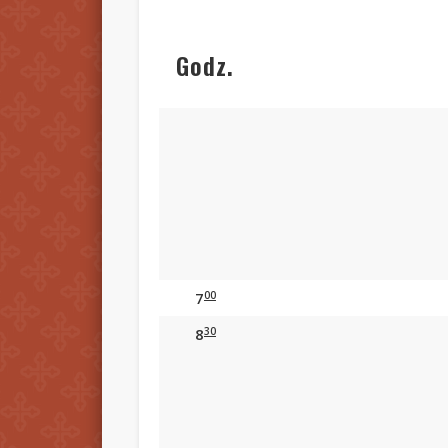
Godz.
00
7
30
8