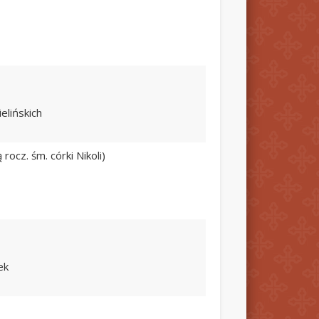
ielińskich
rocz. śm. córki Nikoli)
ek