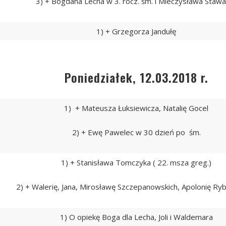
3) + Bogdana Lecha w 3. rocz. śm. i Mieczysława Staw
1) + Grzegorza Jandułę
Poniedziałek, 12.03.2018 r.
1) + Mateusza Łuksiewicza, Natalię Gocel
2) + Ewę Pawelec w 30 dzień po śm.
1) + Stanisława Tomczyka ( 22. msza greg.)
2) + Walerię, Jana, Mirosławę Szczepanowskich, Apolonię R
1) O opiekę Boga dla Lecha, Joli i Waldemara