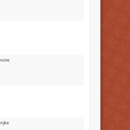
iosów
Bojka