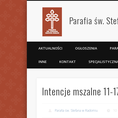
Parafia św. St
AKTUALNOŚCI
OGŁOSZENIA
PARA
INNE
KONTAKT
SPECJALISTYCZN
Intencje mszalne 11-1
Parafia św. Stefana w Radomiu
10