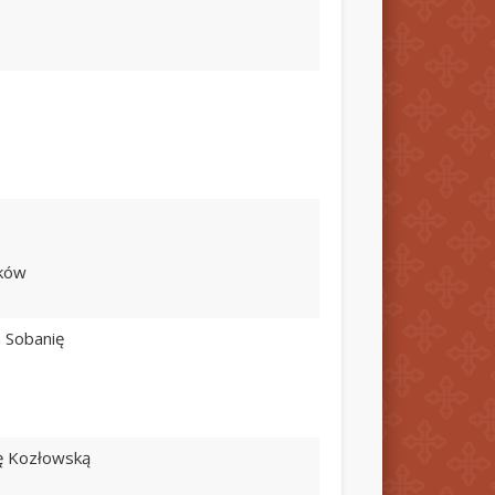
rków
a Sobanię
lę Kozłowską