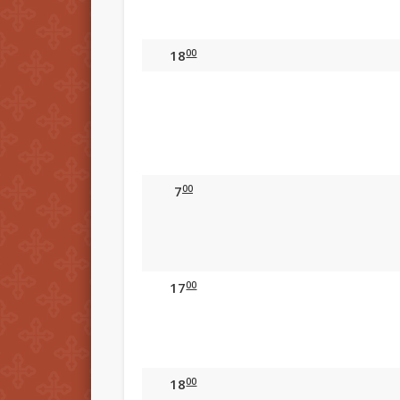
00
18
00
7
00
17
00
18