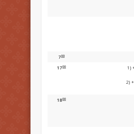
00
7
00
17
1) 
2) 
00
18