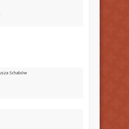
k
deusza Schabów