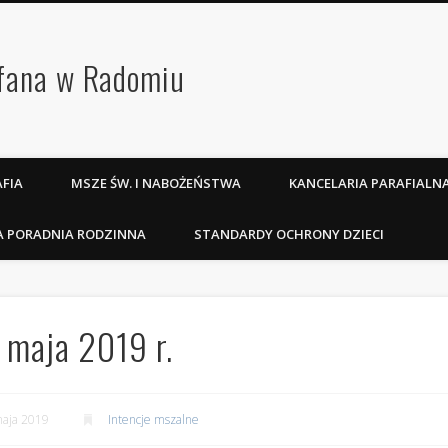
efana w Radomiu
FIA
MSZE ŚW. I NABOŻEŃSTWA
KANCELARIA PARAFIALN
A PORADNIA RODZINNA
STANDARDY OCHRONY DZIECI
 maja 2019 r.
aja 2019
Intencje mszalne