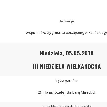
Intencja
Wspom. św. Zygmunta Szczęsnego-Felińskieg
Niedziela, 05.05.2019
III NIEDZIELA WIELKANOCNA
1) Za parafian
2) + Jana, Józefę i Barbarę Maleckich
1) O błog. Boga dla br. Rafała