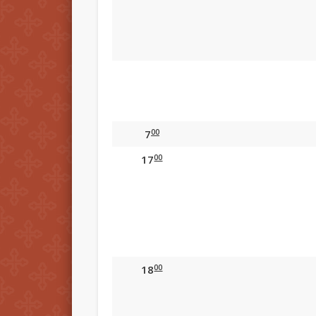
00
7
00
17
00
18