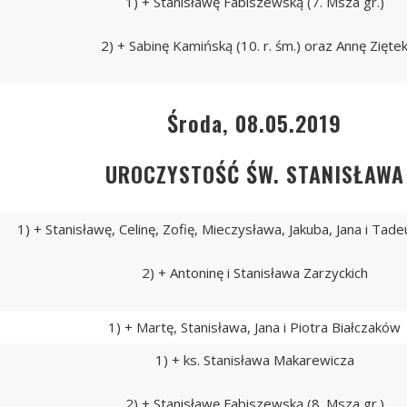
1) + Stanisławę Fabiszewską (7. Msza gr.)
2) + Sabinę Kamińską (10. r. śm.) oraz Annę Zięte
Środa, 08.05.2019
UROCZYSTOŚĆ ŚW. STANISŁAWA
1) + Stanisławę, Celinę, Zofię, Mieczysława, Jakuba, Jana i Ta
2) + Antoninę i Stanisława Zarzyckich
1) + Martę, Stanisława, Jana i Piotra Białczaków
1) + ks. Stanisława Makarewicza
2) + Stanisławę Fabiszewską (8. Msza gr.)