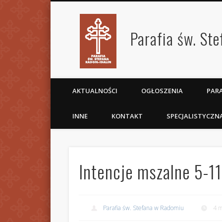
Parafia św. St
AKTUALNOŚCI
OGŁOSZENIA
PARA
INNE
KONTAKT
SPECJALISTYCZN
Intencje mszalne 5-11
Parafia św. Stefana w Radomiu
4 m