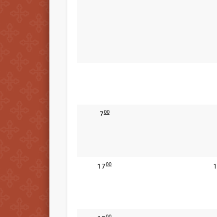
00
7
00
17
1
00