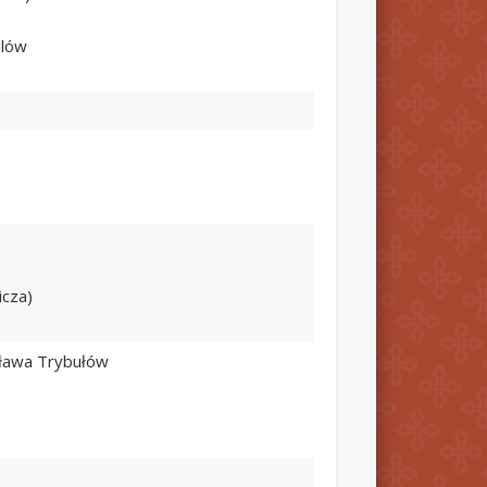
alów
icza)
isława Trybułów