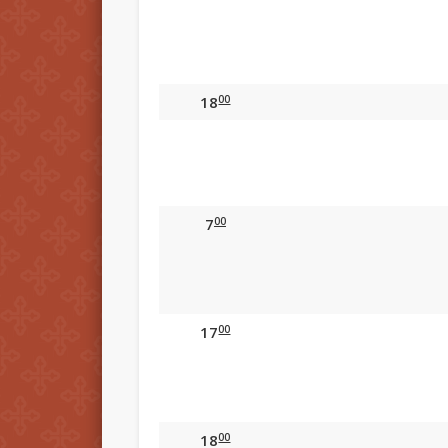
00
18
00
7
00
17
00
18