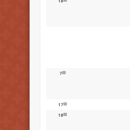
18
00
7
00
17
00
18