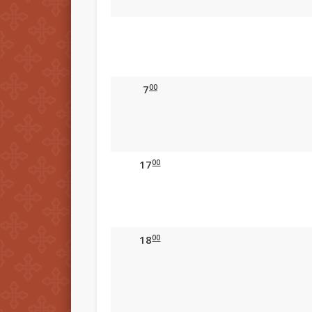
00
7
00
17
00
18