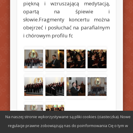
piękną i wzruszającą medytacją,
opartą na śpiewie i
słowie.
Fragmenty koncertu można
obejrzeć i posłuchać na parafialnym
i chórowym profilu fc
Na naszej stronie wykorzystywane są pliki cookies (ciasteczka). Nowe
regulacje prawne zobowiązują nas do poinformowania Cię o tym w