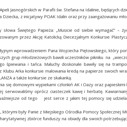
peli Jasnogórskich w Parafii św. Stefana na Idalinie, będących dz
a Dziecka, z inicjatywy POAK Idalin oraz przy zaangażowaniu mł
y słowa Świętego Papieża:
„Musicie od siebie wymagać” – ży
owanym przez Akcję Katolicką Diecezjalnym Konkursie Plastyczn
odyjnym wprowadzeniem Pana Wojciecha Piętowskiego, który pon
szych grup młodzieżowych bawili uczestników pikniku na „wiecz
go śpiewania i tańca. Maluchy doskonale bawiły się na trampol
 Klubu Arka konkursie malowania kredą na papierze swoich wraż
LANZA a także konkursie ze skakanką.
owania się domowymi wypiekami członkiń AK i Oazy oraz papieski
ej serwowaliśmy oprócz ciasteczek kawę i herbatę. Kawiarniany
 ważniejsze od tego jest serce z jakim tej pomocy się udziela
h, którymi były Panie z Miejskiego Ośrodka Pomocy Społecznej 
charytatywnej zbiórce funduszy na obiady dla swoich potrzebują