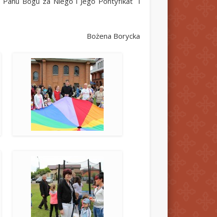
 Panu Bogu za Niego i Jego Pontyfikat i
Bożena Borycka