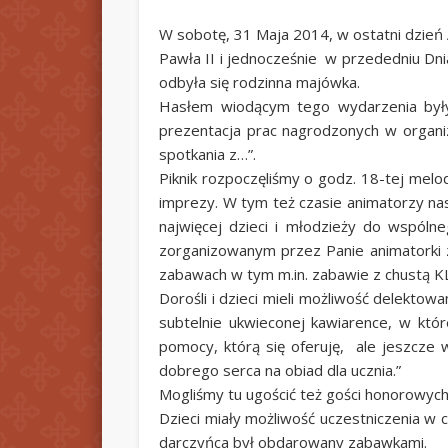
W sobotę, 31 Maja 2014, w ostatni dzień A
Pawła II i jednocześnie w przededniu Dni
odbyła się rodzinna majówka.
Hasłem wiodącym tego wydarzenia był
prezentacja prac nagrodzonych w organiz
spotkania z…”.
Piknik rozpoczęliśmy o godz. 18-tej mel
imprezy. W tym też czasie animatorzy na
najwięcej dzieci i młodzieży do wspólne
zorganizowanym przez Panie animatorki z
zabawach w tym m.in. zabawie z chustą K
Dorośli i dzieci mieli możliwość delekt
subtelnie ukwieconej kawiarence, w któr
pomocy, którą się oferuję, ale jeszcze
dobrego serca na obiad dla ucznia.”
Mogliśmy tu ugościć też gości honorowyc
Dzieci miały możliwość uczestniczenia w 
darczyńca był obdarowany zabawkami.