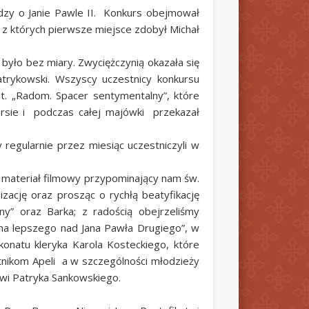
zy o Janie Pawle II. Konkurs obejmował
 z których pierwsze miejsce zdobył Michał
było bez miary. Zwyciężczynią okazała się
trykowski. Wszyscy uczestnicy konkursu
pt. „Radom. Spacer sentymentalny”, które
ursie i podczas całej majówki przekazał
y regularnie przez miesiąc uczestniczyli w
 materiał filmowy przypominający nam św.
izację oraz prosząc o rychłą beatyfikację
ny” oraz Barka; z radością obejrzeliśmy
 ma lepszego nad Jana Pawła Drugiego”, w
konatu kleryka Karola Kosteckiego, które
tnikom Apeli a w szczególności młodzieży
wi Patryka Sankowskiego.