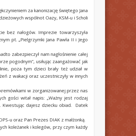
iękczynieniem za kanonizację świętego Jana
odzieżowych wspólnot Oazy, KSM-u i Scholi
cie bez nałogów
. Imprezie towarzyszyła
ym pt. „Pielgrzymki Jana Pawła II i Jego
adto zabezpieczył nam nagłośnienie całej
orze pogodnym”, usiłując zaangażować jak
inie, poza tym dzieci brały też udział w
eń z wakacji oraz uczestniczyły w innych
mi kremówkami w zorganizowanej przez nas
ch gości witał napis: „Ważny jest rodzaj
. Kwestując dajesz dziecku obiad. Datek
MOPS-u oraz Pan Prezes DIAK z małżonką.
cych koleżanek i kolegów, przy czym każdy