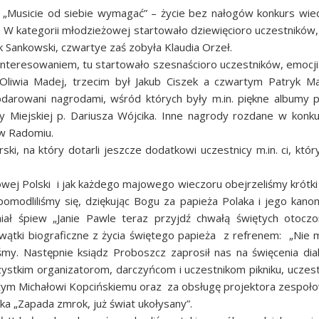
m
„Musicie od siebie wymagać” – życie bez nałogów
konkurs wied
ż. W kategorii młodzieżowej startowało dziewięcioro uczestników,
yk Sankowski, czwartye zaś zobyła Klaudia Orzeł.
ainteresowaniem, tu startowało szesnaścioro uczestników, emocji 
Oliwia Madej, trzecim był Jakub Ciszek a czwartym Patryk Ma
obdarowani nagrodami, wśród których były m.in. piękne albumy 
Miejskiej p. Dariusza Wójcika. Inne nagrody rozdane w konk
 w Radomiu.
ki, na który dotarli jeszcze dodatkowi uczestnicy m.in. ci, któr
owej Polski i jak każdego majowego wieczoru obejrzeliśmy krótki
omodliliśmy się, dziękując Bogu za papieża Polaka i jego kanon
iał śpiew „Janie Pawle teraz przyjdź chwałą świętych otoczo
 wątki biograficzne z życia świętego papieża z refrenem: „Nie
śmy. Następnie ksiądz Proboszcz zaprosił nas na święcenia dia
ystkim organizatorom, darczyńcom i uczestnikom pikniku, uczes
tym Michałowi Kopcińskiemu oraz za obsługę projektora zespoło
nka „Zapada zmrok, już świat ukołysany”.