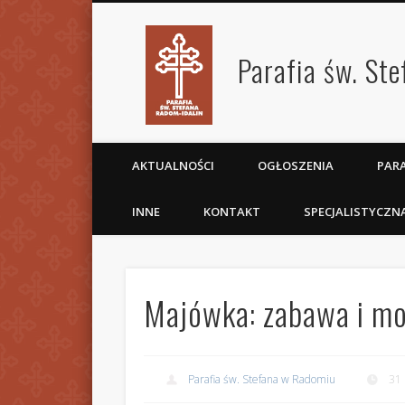
Parafia św. St
AKTUALNOŚCI
OGŁOSZENIA
PARA
INNE
KONTAKT
SPECJALISTYCZN
Majówka: zabawa i mo
Parafia św. Stefana w Radomiu
31