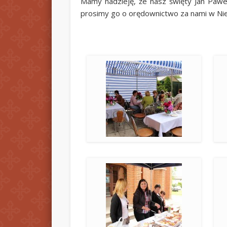
Mamy nadzieję, że nasz święty Jan Pawe
prosimy go o orędownictwo za nami w Nie