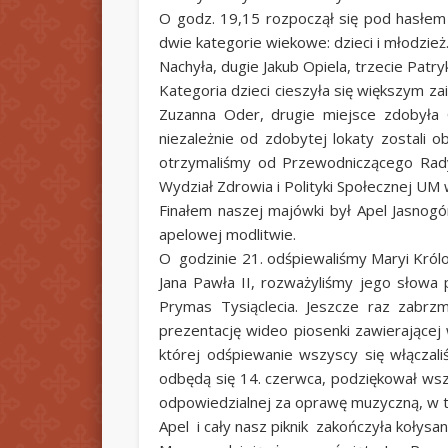
O godz. 19,15 rozpoczął się pod hasłe
dwie kategorie wiekowe: dzieci i młodzie
Nachyła, dugie Jakub Opiela, trzecie Patr
Kategoria dzieci cieszyła się większym z
Zuzanna Oder, drugie miejsce zdobyła 
niezależnie od zdobytej lokaty zostali 
otrzymaliśmy od Przewodniczącego Rady 
Wydział Zdrowia i Polityki Społecznej UM
Finałem naszej majówki był Apel Jasnogórs
apelowej modlitwie.
O godzinie 21. odśpiewaliśmy Maryi Król
Jana Pawła II, rozważyliśmy jego słowa p
Prymas Tysiąclecia. Jeszcze raz zabrzm
prezentację wideo piosenki zawierającej
której odśpiewanie wszyscy się włączali
odbędą się 14. czerwca, podziękował wsz
odpowiedzialnej za oprawę muzyczną, w 
Apel i cały nasz piknik zakończyła kołysa