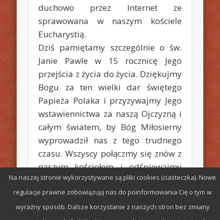
duchowo przez Internet ze
sprawowana w naszym kościele
Eucharystią.
Dziś pamiętamy szczególnie o św.
Janie Pawle w 15 rocznicę Jego
przejścia z życia do życia. Dziękujmy
Bogu za ten wielki dar świętego
Papieża Polaka i przyzywajmy Jego
wstawiennictwa za naszą Ojczyzną i
całym światem, by Bóg Miłosierny
wyprowadził nas z tego trudnego
czasu. Wszyscy połączmy się znów z
naszym kościołem i odśpiewajmy
Na naszej stronie wykorzystywane są pliki cookies (ciasteczka). Nowe
wspólnie Barkę o godz. 21.37
regulacje prawne zobowiązują nas do poinformowania Cię o tym w
wyraźny sposób. Dalsze korzystanie z naszych stron bez zmiany