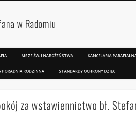
efana w Radomiu
FIA
MSZE ŚW. I NABOŻEŃSTWA
KANCELARIA PARAFIALN
A PORADNIA RODZINNA
STANDARDY OCHRONY DZIECI
 pokój za wstawiennictwo bł. Stef