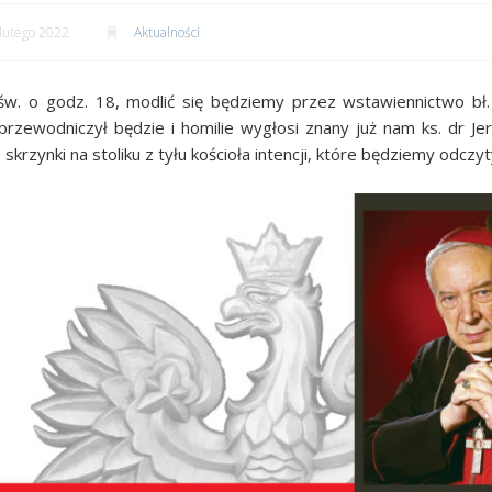
lutego 2022
Aktualności
św. o godz. 18, modlić się będziemy przez wstawiennictwo bł.
rzewodniczył będzie i homilie wygłosi znany już nam ks. dr Jerzy
krzynki na stoliku z tyłu kościoła intencji, które będziemy odcz