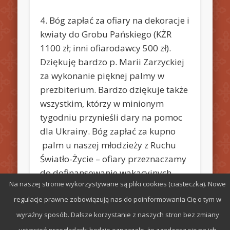
4. Bóg zapłać za ofiary na dekoracje i
kwiaty do Grobu Pańskiego (KŻR
1100 zł; inni ofiarodawcy 500 zł).
Dziękuję bardzo p. Marii Zarzyckiej
za wykonanie pięknej palmy w
prezbiterium. Bardzo dziękuje także
wszystkim, którzy w minionym
tygodniu przynieśli dary na pomoc
dla Ukrainy. Bóg zapłać za kupno
palm u naszej młodzieży z Ruchu
Światło-Życie – ofiary przeznaczamy
do dofinansowanie wakacyjnych
Na naszej stronie wykorzystywane są pliki cookies (ciasteczka). Nowe
rekolekcji oazowych.
regulacje prawne zobowiązują nas do poinformowania Cię o tym w
wyraźny sposób. Dalsze korzystanie z naszych stron bez zmiany