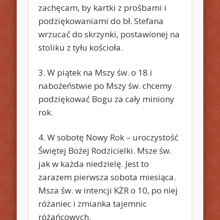
zachęcam, by kartki z prośbami i
podziękowaniami do bł. Stefana
wrzucać do skrzynki, postawionej na
stoliku z tyłu kościoła.
3. W piątek na Mszy św. o 18 i
nabożeństwie po Mszy św. chcemy
podziękować Bogu za cały miniony
rok.
4. W sobotę Nowy Rok – uroczystość
Świętej Bożej Rodzicielki. Msze św.
jak w każda niedzielę. Jest to
zarazem pierwsza sobota miesiąca.
Msza św. w intencji KŻR o 10, po niej
różaniec i zmianka tajemnic
różańcowych.