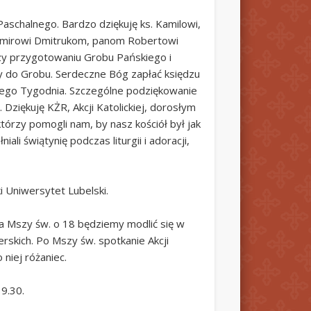
aschalnego. Bardzo dziękuję ks. Kamilowi,
awomirowi Dmitrukom, panom Robertowi
rzy przygotowaniu Grobu Pańskiego i
ty do Grobu. Serdeczne Bóg zapłać księdzu
lkiego Tygodnia. Szczególne podziękowanie
. Dziękuję KŻR, Akcji Katolickiej, dorosłym
tórzy pomogli nam, by nasz kościół był jak
li świątynię podczas liturgii i adoracji,
i Uniwersytet Lubelski.
a Mszy św. o 18 będziemy modlić się w
erskich. Po Mszy św. spotkanie Akcji
 niej różaniec.
9.30.