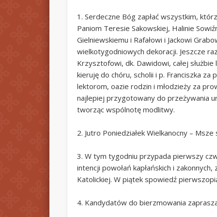
1. Serdeczne Bóg zapłać wszystkim, którz
Paniom Teresie Sakowskiej, Halinie Sowiź
Gielniewskiemu i Rafałowi i Jackowi Gra
wielkotygodniowych dekoracji. Jeszcze ra
Krzysztofowi, dk. Dawidowi, całej służbie
kieruję do chóru, scholii i p. Franciszka z
lektorom, oazie rodzin i młodzieży za pro
najlepiej przygotowany do przeżywania uroc
tworząc wspólnotę modlitwy.
2. Jutro Poniedziałek Wielkanocny – Msze ś
3. W tym tygodniu przypada pierwszy czwa
intencji powołań kapłańskich i zakonnych,
Katolickiej. W piątek spowiedź pierwszopi
4. Kandydatów do bierzmowania zapraszamy