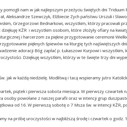
y pomogli nam w jak najlepszym przeżyciu świętych dni Triduum P
rał, Aleksandrze Szewczyk, Elżbiecie Zych państwu Urszuli i Sł
bowskim, Grzegorzowi Bednarkowi, wszystkim, którzy pracowali p
z dziękuję KŻR i wszystkim osobom, które złożyły ofiary na kwia
 liturgicznej i harcerzom za piękne przygotowanie ceremonii Wie
a przygotowanie pięknych śpiewów na liturgię tych najświętszych dni
wadzenie adoracji Bóg zapłać p. Łukaszowi Kurpowi i wszystkim, k
zystości. Dziękuję wszystkim, którzy w te święte trzy dni wypełnia
w. jak w każdą niedzielę. Modlitwą i tacą wspieramy jutro Katolick
rtek, piątek i pierwsza sobota miesiąca. W pierwszy czwartek n
 za osoby powołane z naszej parafii oraz w intencji grup duszpast
ątkowa od 16. W pierwszą sobotę o 7 Msza św. w intencji KŻR, po
 na próbę uroczystości w najbliższą środę i czwartek o godz. 1