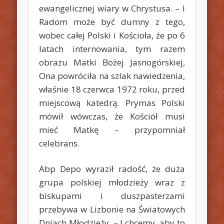
ewangelicznej wiary w Chrystusa. – I
Radom może być dumny z tego,
wobec całej Polski i Kościoła, że po 6
latach internowania, tym razem
obrazu Matki Bożej Jasnogórskiej,
Ona powróciła na szlak nawiedzenia,
właśnie 18 czerwca 1972 roku, przed
miejscową katedrą. Prymas Polski
mówił wówczas, że Kościół musi
mieć Matkę – przypomniał
celebrans.
Abp Depo wyraził radość, że duża
grupa polskiej młodzieży wraz z
biskupami i duszpasterzami
przebywa w Lizbonie na Światowych
Dniach Młodzieży. – I chcemy, aby to