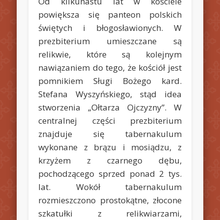
Od kilkunastu lat w kościele
powiększa się panteon polskich
świętych i błogosławionych. W
prezbiterium umieszczane są
relikwie, które są kolejnym
nawiązaniem do tego, że kościół jest
pomnikiem Sługi Bożego kard.
Stefana Wyszyńskiego, stąd idea
stworzenia „Ołtarza Ojczyzny”. W
centralnej części prezbiterium
znajduje się tabernakulum
wykonane z brązu i mosiądzu, z
krzyżem z czarnego dębu,
pochodzącego sprzed ponad 2 tys.
lat. Wokół tabernakulum
rozmieszczono prostokątne, złocone
szkatułki z relikwiarzami,