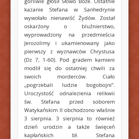
gorliwie głosił Słowo Boże. Ostatnie
kazanie Stefana w Sanhedrynie
wywołało nienawiść Żydów. Został
oskarżony o bluźnierstwo,
wyprowadzony na przedmieścia
Jerozolimy i ukamienowany jako
pierwszy z wyznawców Chrystusa
(Dz 7, 1-60). Pod gradem kamieni
modlił się do ostatniej chwili za
swoich morderców. Ciało
„pogrzebali ludzie bogobojni”.
Uroczystość odnalezienia relikwii
św. Stefana przed soborem
Watykańskim II obchodzono właśnie
3 sierpnia. 3 sierpnia to również
dzień urodzin a także święceń
kapłańskich bł. Stefana