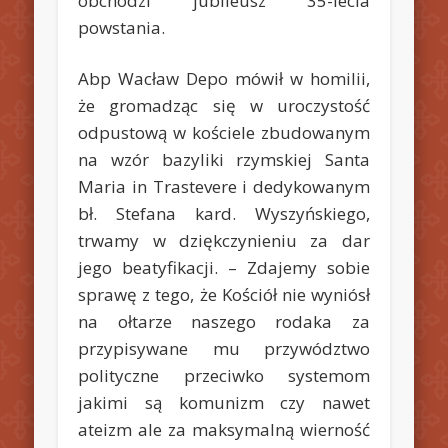
obchodzi jubileusz 35-lecia
powstania.
Abp Wacław Depo mówił w homilii,
że gromadząc się w uroczystość
odpustową w kościele zbudowanym
na wzór bazyliki rzymskiej Santa
Maria in Trastevere i dedykowanym
bł. Stefana kard. Wyszyńskiego,
trwamy w dziękczynieniu za dar
jego beatyfikacji. – Zdajemy sobie
sprawę z tego, że Kościół nie wyniósł
na ołtarze naszego rodaka za
przypisywane mu przywództwo
polityczne przeciwko systemom
jakimi są komunizm czy nawet
ateizm ale za maksymalną wierność