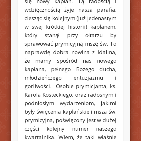
się nowy kapłan. Tą radością i
wdzięcznością żyje nasza parafia,
ciesząc się kolejnym (już jedenastym
w swej krótkiej historii) kapłanem,
który stanął przy ołtarzu by
sprawować prymicyjną mszę św. To
naprawdę
dobra nowina z Idalina
,
że mamy spośród nas nowego
kapłana, pełnego Bożego ducha,
młodzieńczego entuzjazmu i
gorliwości. Osobie prymicjanta, ks.
Karola Kosteckiego, oraz radosnym i
podniosłym wydarzeniom, jakimi
były święcenia kapłańskie i msza św.
prymicyjna, poświęcony jest w dużej
części kolejny numer naszego
kwartalnika
. Wiem, że taki właśnie