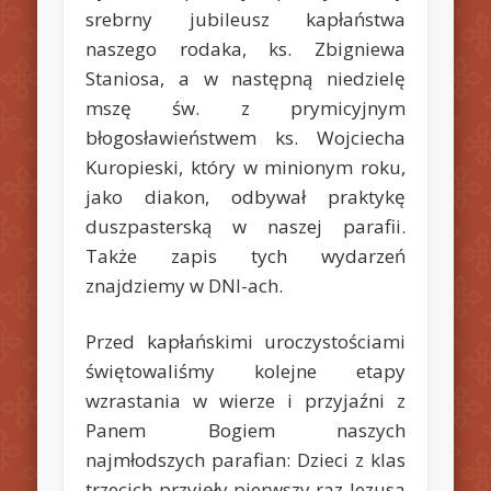
srebrny jubileusz kapłaństwa
naszego rodaka, ks. Zbigniewa
Staniosa, a w następną niedzielę
mszę św. z prymicyjnym
błogosławieństwem ks. Wojciecha
Kuropieski, który w minionym roku,
jako diakon, odbywał praktykę
duszpasterską w naszej parafii.
Także zapis tych wydarzeń
znajdziemy w DNI-ach.
Przed kapłańskimi uroczystościami
świętowaliśmy kolejne etapy
wzrastania w wierze i przyjaźni z
Panem Bogiem naszych
najmłodszych parafian: Dzieci z klas
trzecich przyjęły pierwszy raz Jezusa