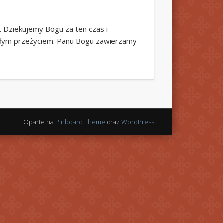
e. Dziekujemy Bogu za ten czas i
ykłym przeżyciem. Panu Bogu zawierzamy
Oparte na
Pinboard Theme
oraz
WordPress