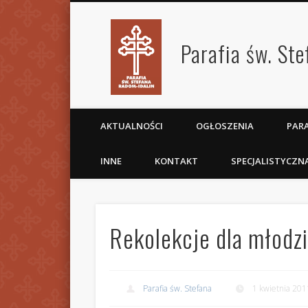
Parafia św. St
AKTUALNOŚCI
OGŁOSZENIA
PARA
INNE
KONTAKT
SPECJALISTYCZN
Rekolekcje dla młodz
Parafia św. Stefana
1 kwietnia 201