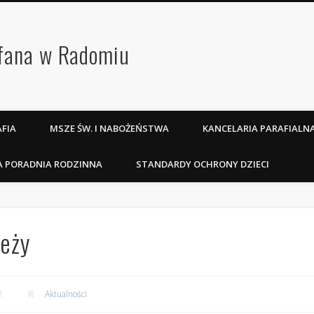
efana w Radomiu
FIA
MSZE ŚW. I NABOŻEŃSTWA
KANCELARIA PARAFIALN
A PORADNIA RODZINNA
STANDARDY OCHRONY DZIECI
ieży
1
Aktualności