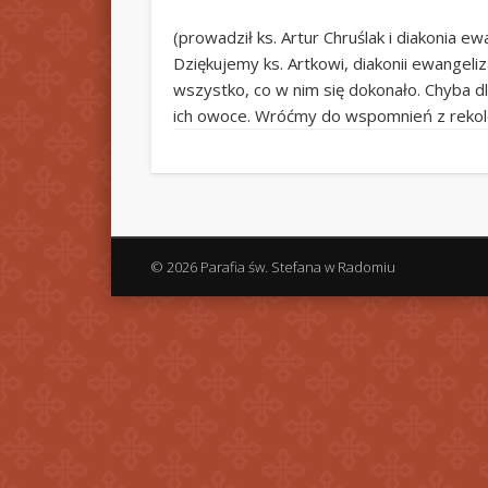
(prowadził ks. Artur Chruślak i diakonia ewa
Dziękujemy ks. Artkowi, diakonii ewangeliz
wszystko, co w nim się dokonało. Chyba 
ich owoce. Wróćmy do wspomnień z rekolek
© 2026 Parafia św. Stefana w Radomiu