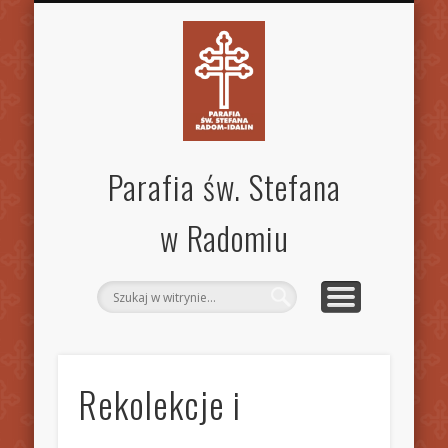
SPECJALISTYCZNA PORADNIA RODZINNA
STANDARDY OCHRONY DZIECI
MSZE ŚW. I NABOŻEŃSTWA
KANCELARIA PARAFIALNA
AKTUALNOŚCI
OGŁOSZENIA
WSPÓLNOTY
KONTAKT
PARAFIA
GALERIA
INNE
Parafia św. Stefana
w Radomiu
Rekolekcje i