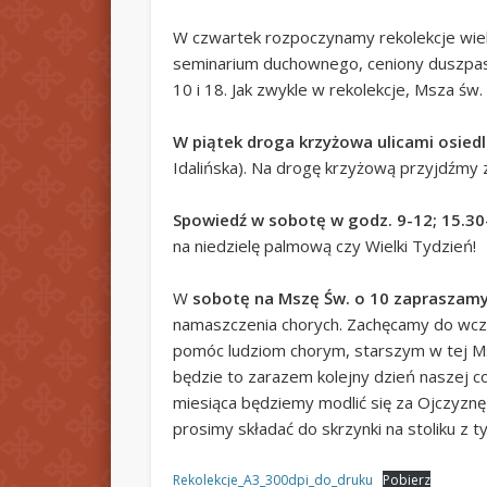
W czwartek rozpoczynamy rekolekcje wielk
seminarium duchownego, ceniony duszpaste
10 i 18. Jak zwykle w rekolekcje, Msza św
W piątek droga krzyżowa ulicami osiedl
Idalińska). Na drogę krzyżową przyjdźmy 
Spowiedź w sobotę w godz. 9-12; 15.30
na niedzielę palmową czy Wielki Tydzień!
W
sobotę na Mszę Św. o 10 zapraszamy
namaszczenia chorych. Zachęcamy do wcze
pomóc ludziom chorym, starszym w tej Ms
będzie to zarazem kolejny dzień naszej c
miesiąca będziemy modlić się za Ojczyznę i
prosimy składać do skrzynki na stoliku z
Rekolekcje_A3_300dpi_do_druku
Pobierz