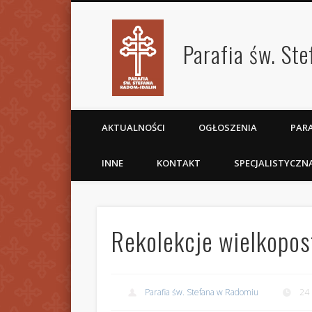
Parafia św. St
AKTUALNOŚCI
OGŁOSZENIA
PARA
INNE
KONTAKT
SPECJALISTYCZN
Rekolekcje wielkop
Parafia św. Stefana w Radomiu
24