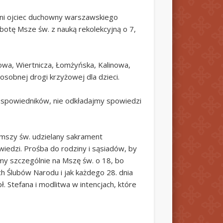
tni ojciec duchowny warszawskiego
botę Msze św. z nauką rekolekcyjną o 7,
skowa, Wiertnicza, Łomżyńska, Kalinowa,
osobnej drogi krzyżowej dla dzieci.
u spowiedników, nie odkładajmy spowiedzi
 mszy św. udzielany sakrament
iedzi. Prośba do rodziny i sąsiadów, by
my szczególnie na Mszę św. o 18, bo
h Ślubów Narodu i jak każdego 28. dnia
ł. Stefana i modlitwa w intencjach, które