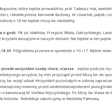
opostne, które będzie prowadził ks. prał. Tadeusz Huk, wielole
rz, rekolekcjonista, kierownik duchowy. W czwartek, piątek i so
. sobotę o 18 nie będzie mszą św. niedzielną.
a o godz. 19
. (ul. Idalińska, Przejazd, Bliska, Gałczyńskiego, La
z krzyżami wiszącymi w naszych domach. Nie będzie w ten piątek 
-18.30
. Półgodzinna przerwa w spowiedzi o 10 i 17. Będzie wiel
 przede wszystkim osoby chore, starsze
– będzie podczas tej
śniejszego przyjścia, by móc przystąpić przed Mszą św. do spow
zy św. wziąć udział. Wszystkich pozostałych w sobotę zaprasza
omiesięcznej nowenny przed siedemdziesięcioleciem Jasnogórskic
 o kanonizację bł. Stefana Wyszyńskiego. Po Mszy św. litania do b
 tyłu kościoła. Rekolekcje zakończymy w Niedzielę Palmową.