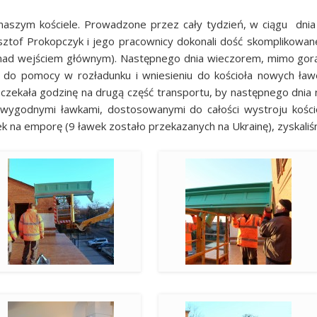
 naszym kościele. Prowadzone przez cały tydzień, w ciągu dnia 
sztof Prokopczyk i jego pracownicy dokonali dość skomplikowanej
 nad wejściem głównym). Następnego dnia wieczorem, mimo gorą
) do pomocy w rozładunku i wniesieniu do kościoła nowych ła
czekała godzinę na drugą część transportu, by następnego dnia
ygodnymi ławkami, dostosowanymi do całości wystroju kościoła
ek na emporę (9 ławek zostało przekazanych na Ukrainę), zyskali