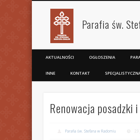
Parafia św. St
AKTUALNOŚCI
OGŁOSZENIA
PARA
INNE
KONTAKT
SPECJALISTYCZN
Renowacja posadzki i
Parafia św. Stefana w Radomiu
23 