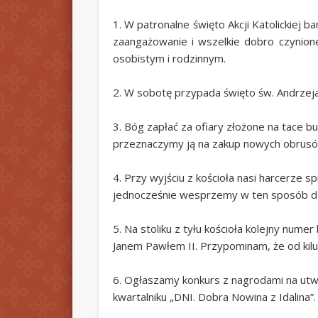
1. W patronalne święto Akcji Katolickiej
zaangażowanie i wszelkie dobro czynione
osobistym i rodzinnym.
2. W sobotę przypada święto św. Andrzeja 
3. Bóg zapłać za ofiary złożone na tace b
przeznaczymy ją na zakup nowych obrusó
4. Przy wyjściu z kościoła nasi harcerze 
jednocześnie wesprzemy w ten sposób dzia
5. Na stoliku z tyłu kościoła kolejny num
Janem Pawłem II. Przypominam, że od kilu 
6. Ogłaszamy konkurs z nagrodami na utw
kwartalniku „DNI. Dobra Nowina z Idalina”