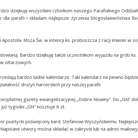
 bardzo dziękuję wszystkim członkom naszego Parafialnego Oddzia
 dla parafii i składam najlepsze życzenia błogosławieństwa Boż
Apostoła. Msza Św. w intencji ks. proboszcza z racji imienin w so
udowlaną. Bardzo dziękuję także uczestnikom wyjazdu na grób ks. 
w ołtarzowych.
sprzedają bardzo ładne kalendarze. Taki kalendarz na pewno będz
łalność drużyn harcerskich przy naszej parafii.
er bezpłatnej gazety ewangelizacyjnej „Dobre Nowiny”. Do „GN” do
już tygodni „GN” kosztuje 6 zł.
ór poetycki poświęcony kard. Stefanowi Wyszyńskiemu. Najleps
. Napisane utwory można składać w zakrystii lub na adres mailowy 