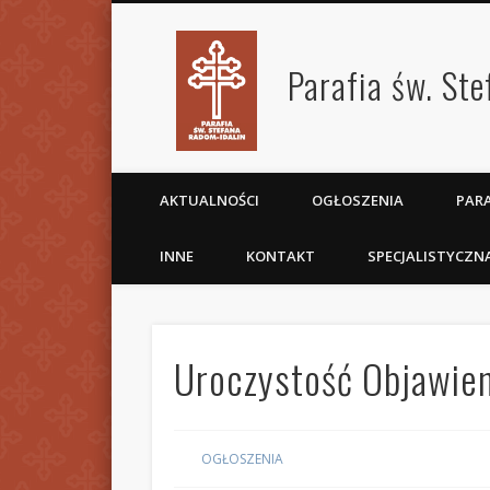
Parafia św. St
AKTUALNOŚCI
OGŁOSZENIA
PARA
INNE
KONTAKT
SPECJALISTYCZN
Uroczystość Objawien
OGŁOSZENIA