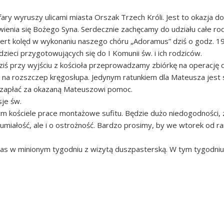
 fary wyruszy ulicami miasta Orszak Trzech Króli. Jest to okazja
ienia się Bożego Syna. Serdecznie zachęcamy do udziału całe rod
ert kolęd w wykonaniu naszego chóru „Adoramus” dziś o godz. 19
dzieci przygotowujących się do I Komunii św. i ich rodziców.
ziś przy wyjściu z kościoła przeprowadzamy zbiórkę na operację 
 na rozszczep kręgosłupa. Jedynym ratunkiem dla Mateusza jes
 zapłać za okazaną Mateuszowi pomoc.
sje św.
 kościele prace montażowe sufitu. Będzie dużo niedogodności,
umiałość, ale i o ostrożność. Bardzo prosimy, by we wtorek od 
 nas w minionym tygodniu z wizytą duszpasterską. W tym tygodni