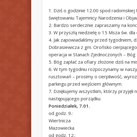
1. Dziś o godzinie 12.00 spod radomskiej
świętowaniu Tajemnicy Narodzenia i Objaw
2. Bardzo serdecznie zapraszamy na konc
3. W przyszłą niedzielę o 15 Msza św. dla 
4. Jak zapowiadaliśmy przed tygodniem, d
Dobrasiewicza z gm. Orońsko cierpiącego
operacja w Stanach Zjednoczonych – Bóg
5. Bóg zapłać za ofiary złożone dziś na mi
6. W tym tygodniu rozpoczynamy w naszym
rusztowań – prosimy o cierpliwość, wyroz
parkingu przed wejściem głównym.
7. Dziękujemy wszystkim, którzy przyjęli
następującego porządku:
Poniedziałek, 7.01.
od godz. 9.:
Wiertnicza
Mazowiecka
od godz. 12.: