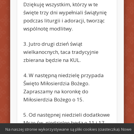
Dziękuję wszystkim, którzy w te
święte trzy dni wypełniali świątynię
podczas liturgii i adoracji, tworząc
wspólnotę modlitwy.
3. Jutro drugi dzień świąt
wielkanocnych, taca tradycyjnie
zbierana będzie na KUL.
4. W następną niedzielę przypada
Święto Miłosierdzia Bożego.
Zapraszamy na koronkę do
Miłosierdzia Bożego o 15.
5. Od następnej niedzieli dodatkowe
Msze św. niedzielne będą o 11 i 17
Na naszej stronie wykorzystywane są pliki cookies (ciasteczka). Nowe
(do odwołania)