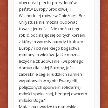
obecności pięciu prezydentów
państw Europy Środkowej i
Wschodniej mówił w Gnieźnie: „Bez
Chrystusa nie można budować
trwałej jedności. Nie można tego
robić, odcinając się od tych korzeni,
z których wyrosły narody i kultury
Europy i od wielkiego bogactwa
minionych wieków. Jakże można
liczyć na zbudowanie «wspólnego
domu» dla całej Europy, jeśli
zabraknie cegieł ludzkich sumień
wypalonych w ogniu Ewangelii,
połączonych spoiwem solidarnej
miłości społecznej, będącej owocem
miłości Boga?”
Mając na uwadze to papieskie