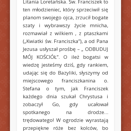
Litania Loretańska. Św. Franciszek to
ten młodzieniec, który sprzeciwił się
planom swojego ojca, zrzucił bogate
szaty i wybrawszy życie mnicha,
rozmawiał z wilkiem , z ptaszkami
(„Kwiatki św. Franciszka”), a od Pana
Jezusa usłyszał prośbę – „ ODBUDUJ
MÓJ KOŚCIÓŁ”. O ileż bogatsi w
wiedzę jesteśmy dziś, gdy rankiem,
udając się do Bazyliki, słyszymy od
miejscowego franciszkanina o.
Stefana o tym, jak Franciszek
każdego dnia szukał Chrystusa i
zobaczył Go, gdy ucałował
spotkanego na drodze…
trędowatego! W ogrodzie wyrastają
przepiękne róże bez kolców, bo