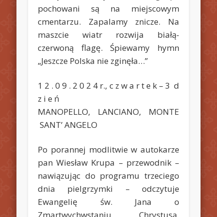
pochowani są na miejscowym
cmentarzu. Zapalamy znicze. Na
maszcie wiatr rozwija białą-
czerwoną flagę. Śpiewamy hymn
„Jeszcze Polska nie zginęła…”
1 2 . 0 9 . 2 0 2 4 r., c z w a r t e k – 3 d
z i e ń
MANOPELLO, LANCIANO, MONTE
SANT’ ANGELO
Po porannej modlitwie w autokarze
pan Wiesław Krupa – przewodnik –
nawiązując do programu trzeciego
dnia pielgrzymki – odczytuje
Ewangelię św. Jana o
Zmartwychwstaniu Chrystusa.