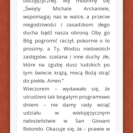
obcojęzycznej. My modlimy się
„Święty Michale Archaniele,
wspomagaj nas w walce, a przeciw
niegodziwości i zasadzkom złego
ducha bądź nasza obroną. Oby go
Bóg pogromić raczył, pokornie o to
prosimy, a Ty, Wodzu niebieskich
zastępów, szatana i inne duchy złe,
które na zgubę dusz ludzkich po
tym świecie krążą, mocą Bożą strąć
do piekła. Amen.”
Wieczorem – wydawało się, że
utrudzeni tak bogatym programowo
dniem – nie damy rady wziąć
udziału w wielojęzycznym
nabożeństwie w San Giovani
Rotondo. Okazuje się, że – prawie w