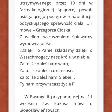
utrzymywanego przez 10 dni w
farmakologicznej śpiączce, powoli
osiągającego postęp w rehabilitacji,
odzyskującego sprawność ciała … i
mowę – Grzegorza Cioska.
Z wielkim wzruszeniem śpiewamy
wymowną pieśń:
„Dzięki, o Panie, składamy dzięki, o
Wszechmogący nasz Królu w niebie.
Za to, że dałeś nam wiarę…
Za to , że dałeś nam miłość…
Za to, że dałeś nam Siebie…
Ty nam przywracasz życie !”
W Ewangelii przypadającej na 11
września św. Łukasz mówi o
Błogosławieństwach.