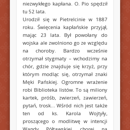
niezwykłego kapłana. O. Pio spędził
tu 52 lata.
Urodził się w Pietrelcinie w 1887
roku. Święcenia kapłańskie przyjął,
mając 23 lata. Był powołany do
wojska ale zwolniono go ze względu
na choroby. Bardzo wcześnie
otrzymał stygmaty – wchodzimy na
chór, gdzie znajduje się krzyż, przy
którym modląc się, otrzymał znaki
Męki Pańskiej. Ogromne wrażenie
robi Biblioteka listów. To są miliony
kartek, próśb, zwierzeń, zawierzeń,
pytań, trosk… Wśród nich jest także
ten od ks. Karola Wojtyły,
proszącego o modlitwę w intencji
Wandy Półtawskiej, chorej na