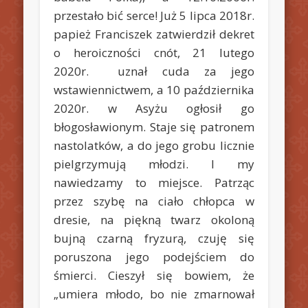
przestało bić serce! Już 5 lipca 2018r.
papież Franciszek zatwierdził dekret
o heroiczności cnót, 21 lutego
2020r. uznał cuda za jego
wstawiennictwem, a 10 października
2020r. w Asyżu ogłosił go
błogosławionym. Staje się patronem
nastolatków, a do jego grobu licznie
pielgrzymują młodzi. I my
nawiedzamy to miejsce. Patrząc
przez szybę na ciało chłopca w
dresie, na piękną twarz okoloną
bujną czarną fryzurą, czuję się
poruszona jego podejściem do
śmierci. Cieszył się bowiem, że
„umiera młodo, bo nie zmarnował