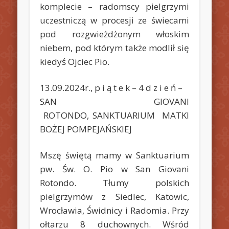
komplecie – radomscy pielgrzymi
uczestniczą w procesji ze świecami
pod rozgwieżdżonym włoskim
niebem, pod którym także modlił się
kiedyś Ojciec Pio.
13.09.2024r., p i ą t e k – 4 d z i e ń –
SAN GIOVANI
ROTONDO, SANKTUARIUM MATKI
BOŻEJ POMPEJAŃSKIEJ
Mszę świętą mamy w Sanktuarium
pw. Św. O. Pio w San Giovani
Rotondo. Tłumy polskich
pielgrzymów z Siedlec, Katowic,
Wrocławia, Świdnicy i Radomia. Przy
ołtarzu 8 duchownych. Wśród