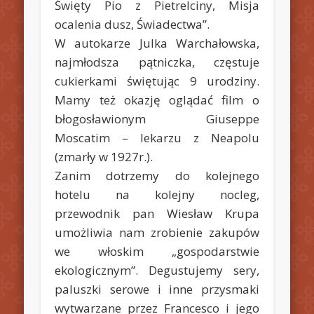
Święty Pio z Pietrelciny, Misja
ocalenia dusz, Świadectwa”.
W autokarze Julka Warchałowska,
najmłodsza pątniczka, częstuje
cukierkami świętując 9 urodziny.
Mamy też okazję oglądać film o
błogosławionym Giuseppe
Moscatim – lekarzu z Neapolu
(zmarły w 1927r.).
Zanim dotrzemy do kolejnego
hotelu na kolejny nocleg,
przewodnik pan Wiesław Krupa
umożliwia nam zrobienie zakupów
we włoskim „gospodarstwie
ekologicznym”. Degustujemy sery,
paluszki serowe i inne przysmaki
wytwarzane przez Francesco i jego