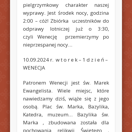
pielgrzymkowy charakter naszej
wyprawy. Jest środek nocy, godzina
2:00 – cóż! Zbiórka uczestników do
odprawy lotniczej już o 3:30,
czyli Wenecję przemierzymy po
nieprzespanej nocy…
10.09.2024 r. w t o r e k – 1 d z i e ń –
WENECJA
Patronem Wenecji jest św. Marek
Ewangelista. Wiele miejsc, które
nawiedzamy dziś, wiąże się z jego
osobą. Plac św. Marka, Bazylika,
Katedra, muzeum… Bazylika św.
Marka , zbudowana została dla
pochowania relikwii Świętego ,