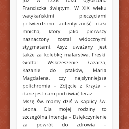
już w 1228 roku ogłoszono
Franciszka świętym. W XIX wieku
watykańskimi pieczęciami
potwierdzono autentyczność ciała
mnicha, który jako pierwszy
naznaczony został widocznymi
stygmatami. Asyż uważany jest
także za kolebkę malarstwa. Freski
Giotta: Wskrzeszenie Łazarza,
Kazanie do ptaków, Maria
Magdalena, czy najsłynniejsza
polichromia – Zdjęcie z Krzyża –
dane jest nam podziwiać teraz.
Mszę św. mamy dziś w Kaplicy św.
Leona. Dla mojej rodziny to
szczególna intencja – Dziękczynienie
za powrót do zdrowia –