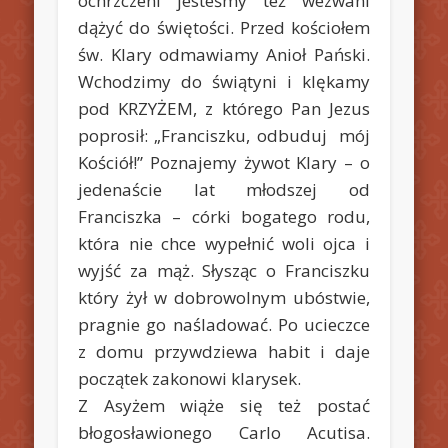
ochrzczeni jesteśmy też wezwani
dążyć do świętości. Przed kościołem
św. Klary odmawiamy Anioł Pański.
Wchodzimy do świątyni i klękamy
pod KRZYŻEM, z którego Pan Jezus
poprosił: „Franciszku, odbuduj mój
Kościół!” Poznajemy żywot Klary – o
jedenaście lat młodszej od
Franciszka – córki bogatego rodu,
która nie chce wypełnić woli ojca i
wyjść za mąż. Słysząc o Franciszku
który żył w dobrowolnym ubóstwie,
pragnie go naśladować. Po ucieczce
z domu przywdziewa habit i daje
początek zakonowi klarysek.
Z Asyżem wiąże się też postać
błogosławionego Carlo Acutisa.