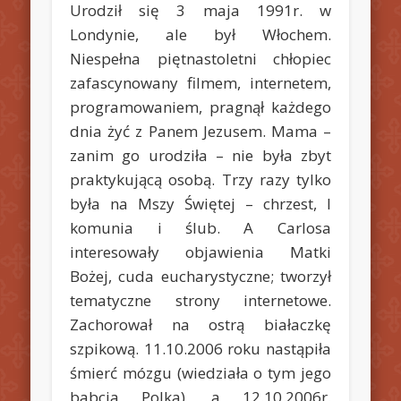
Urodził się 3 maja 1991r. w
Londynie, ale był Włochem.
Niespełna piętnastoletni chłopiec
zafascynowany filmem, internetem,
programowaniem, pragnął każdego
dnia żyć z Panem Jezusem. Mama –
zanim go urodziła – nie była zbyt
praktykującą osobą. Trzy razy tylko
była na Mszy Świętej – chrzest, I
komunia i ślub. A Carlosa
interesowały objawienia Matki
Bożej, cuda eucharystyczne; tworzył
tematyczne strony internetowe.
Zachorował na ostrą białaczkę
szpikową. 11.10.2006 roku nastąpiła
śmierć mózgu (wiedziała o tym jego
babcia Polka), a 12.10.2006r.