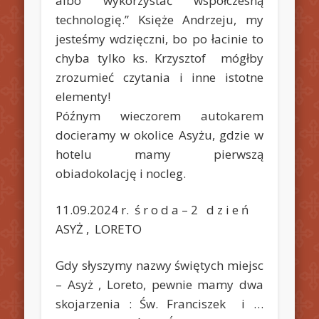
albo wykorzystać współczesną
technologię.” Księże Andrzeju, my
jesteśmy wdzięczni, bo po łacinie to
chyba tylko ks. Krzysztof mógłby
zrozumieć czytania i inne istotne
elementy!
Późnym wieczorem autokarem
docieramy w okolice Asyżu, gdzie w
hotelu mamy pierwszą
obiadokolację i nocleg.
11.09.2024 r. ś r o d a – 2 d z i e ń
ASYŻ , LORETO
Gdy słyszymy nazwy świętych miejsc
– Asyż , Loreto, pewnie mamy dwa
skojarzenia : Św. Franciszek i …