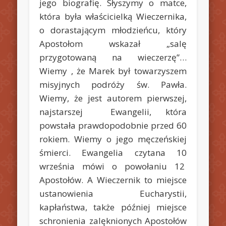
jego biografię. Słyszymy o matce,
która była właścicielką Wieczernika,
o dorastającym młodzieńcu, który
Apostołom wskazał „salę
przygotowaną na wieczerzę”…
Wiemy , że Marek był towarzyszem
misyjnych podróży św. Pawła.
Wiemy, że jest autorem pierwszej,
najstarszej Ewangelii, która
powstała prawdopodobnie przed 60
rokiem. Wiemy o jego męczeńskiej
śmierci. Ewangelia czytana 10
września mówi o powołaniu 12
Apostołów. A Wieczernik to miejsce
ustanowienia Eucharystii,
kapłaństwa, także później miejsce
schronienia zalęknionych Apostołów