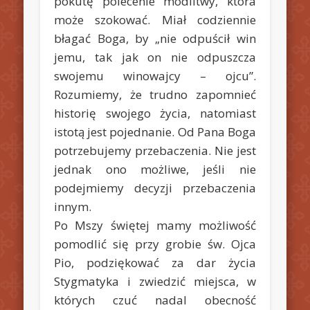
pokutę polecenie modlitwy, która
może szokować. Miał codziennie
błagać Boga, by „nie odpuścił win
jemu, tak jak on nie odpuszcza
swojemu winowajcy – ojcu”.
Rozumiemy, że trudno zapomnieć
historię swojego życia, natomiast
istotą jest pojednanie. Od Pana Boga
potrzebujemy przebaczenia. Nie jest
jednak ono możliwe, jeśli nie
podejmiemy decyzji przebaczenia
innym.
Po Mszy świętej mamy możliwość
pomodlić się przy grobie św. Ojca
Pio, podziękować za dar życia
Stygmatyka i zwiedzić miejsca, w
których czuć nadal obecność