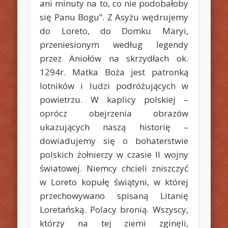
ani minuty na to, co nie podobałoby
się Panu Bogu”. Z Asyżu wędrujemy
do Loreto, do Domku Maryi,
przeniesionym według legendy
przez Aniołów na skrzydłach ok.
1294r. Matka Boża jest patronką
lotników i ludzi podróżujących w
powietrzu. W kaplicy polskiej –
oprócz obejrzenia obrazów
ukazujących naszą historię –
dowiadujemy się o bohaterstwie
polskich żołnierzy w czasie II wojny
światowej. Niemcy chcieli zniszczyć
w Loreto kopułę świątyni, w której
przechowywano spisaną Litanię
Loretańską. Polacy bronią. Wszyscy,
którzy na tej ziemi zginęli,