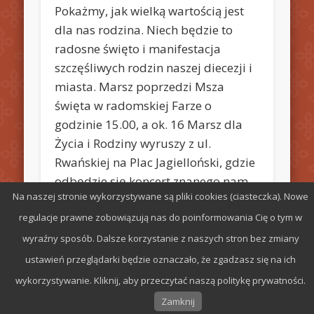
Pokażmy, jak wielką wartością jest
dla nas rodzina. Niech będzie to
radosne święto i manifestacja
szczęśliwych rodzin naszej diecezji i
miasta. Marsz poprzedzi Msza
święta w radomskiej Farze o
godzinie 15.00, a ok. 16 Marsz dla
Życia i Rodziny wyruszy z ul.
Rwańskiej na Plac Jagielloński, gdzie
odbędzie się koncert znanego nam
Na naszej stronie wykorzystywane są pliki cookies (ciasteczka). Nowe
zespołu „Jak Najbardziej”.
regulacje prawne zobowiązują nas do poinformowania Cię o tym w
wyraźny sposób. Dalsze korzystanie z naszych stron bez zmiany
ustawień przeglądarki będzie oznaczało, że zgadzasz się na ich
wykorzystywanie. Kliknij, aby przeczytać naszą politykę prywatności.
© 2026 Parafia św. Stefana w Radomiu
Zamknij
Oparte na
Pinboard Theme
oraz
WordPress