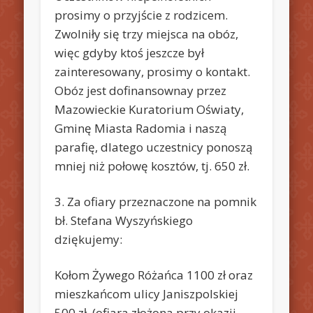
prosimy o przyjście z rodzicem.
Zwolniły się trzy miejsca na obóz,
więc gdyby ktoś jeszcze był
zainteresowany, prosimy o kontakt.
Obóz jest dofinansownay przez
Mazowieckie Kuratorium Oświaty,
Gminę Miasta Radomia i naszą
parafię, dlatego uczestnicy ponoszą
mniej niż połowę kosztów, tj. 650 zł.
3. Za ofiary przeznaczone na pomnik
bł. Stefana Wyszyńskiego
dziękujemy:
Kołom Żywego Różańca 1100 zł oraz
mieszkańcom ulicy Janiszpolskiej
500 zł, (ofiara złożona przy okazji