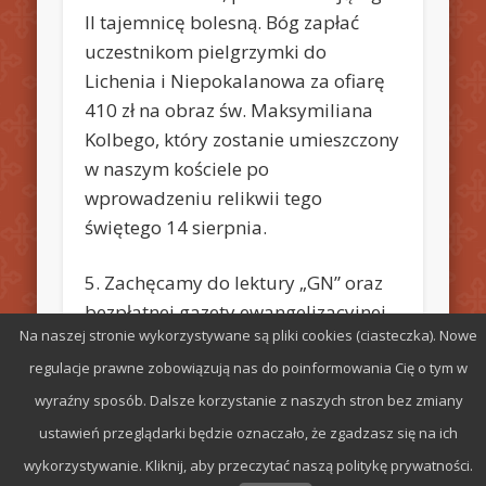
II tajemnicę bolesną. Bóg zapłać
uczestnikom pielgrzymki do
Lichenia i Niepokalanowa za ofiarę
410 zł na obraz św. Maksymiliana
Kolbego, który zostanie umieszczony
w naszym kościele po
wprowadzeniu relikwii tego
świętego 14 sierpnia.
5. Zachęcamy do lektury „GN” oraz
bezpłatnej gazety ewangelizacyjnej
Na naszej stronie wykorzystywane są pliki cookies (ciasteczka). Nowe
„Dobre Nowiny”.
regulacje prawne zobowiązują nas do poinformowania Cię o tym w
wyraźny sposób. Dalsze korzystanie z naszych stron bez zmiany
ustawień przeglądarki będzie oznaczało, że zgadzasz się na ich
wykorzystywanie. Kliknij, aby przeczytać naszą politykę prywatności.
© 2026 Parafia św. Stefana w Radomiu