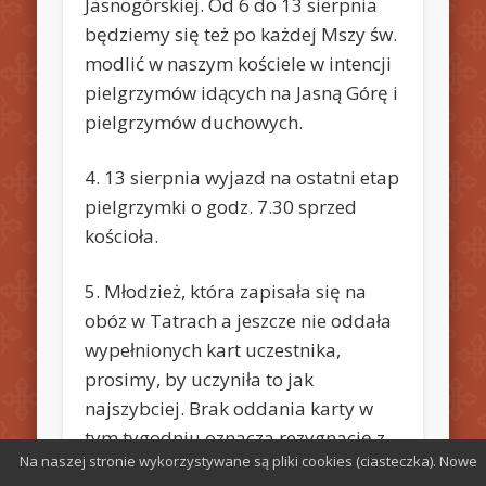
Jasnogórskiej. Od 6 do 13 sierpnia
będziemy się też po każdej Mszy św.
modlić w naszym kościele w intencji
pielgrzymów idących na Jasną Górę i
pielgrzymów duchowych.
4. 13 sierpnia wyjazd na ostatni etap
pielgrzymki o godz. 7.30 sprzed
kościoła.
5. Młodzież, która zapisała się na
obóz w Tatrach a jeszcze nie oddała
wypełnionych kart uczestnika,
prosimy, by uczyniła to jak
najszybciej. Brak oddania karty w
tym tygodniu oznacza rezygnację z
Na naszej stronie wykorzystywane są pliki cookies (ciasteczka). Nowe
udziału w obozie.