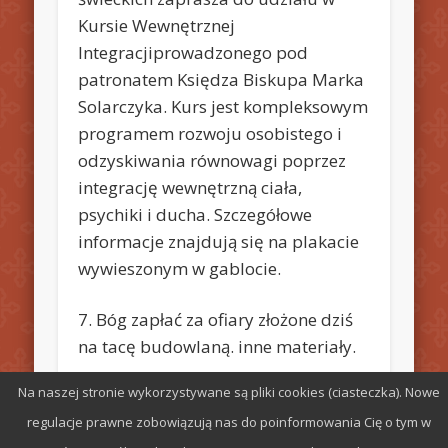
Kursie Wewnętrznej
Integracjiprowadzonego pod
patronatem Księdza Biskupa Marka
Solarczyka. Kurs jest kompleksowym
programem rozwoju osobistego i
odzyskiwania równowagi poprzez
integrację wewnętrzną ciała,
psychiki i ducha. Szczegółowe
informacje znajdują się na plakacie
wywieszonym w gablocie.
7. Bóg zapłać za ofiary złożone dziś
na tacę budowlaną. inne materiały.
Na naszej stronie wykorzystywane są pliki cookies (ciasteczka). Nowe
8. GN, bezpłatne „Dobre Nowiny”
regulacje prawne zobowiązują nas do poinformowania Cię o tym w