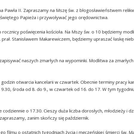
ana Pawła II. Zapraszamy na Mszę św. z błogosławieństwem relik
świętego Papieża i przywoływać jego orędownictwa.
 rocznicy poświęcenia kościoła. Na Mszy św. o 10 będziemy modlić
. prał. Stanisławem Makarewiczem, będziemy upraszać łaskę nieba; 
zapisywać naszych zmarłych na wypominki. Modlitwa za zmarłych 
godzin otwarcia kancelarii w czwartek. Obecnie terminy pracy kanc
 19.30, środa od 8. do 9., w czwartek od 16. do 17. W tym tygodn
dziennie o 17.30. Cieszy duża liczba dorosłych, młodzieży i dzie
 zapraszamy, zanim skończy się październik.
 filmu o ostatnich tygodniach życia i męczeńskiej śmierci św. Ma