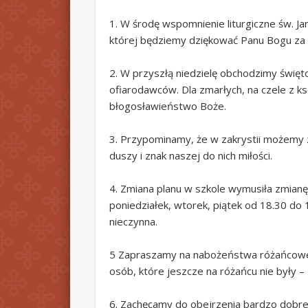
1. W środę wspomnienie liturgiczne św. J
której będziemy dziękować Panu Bogu za 
2. W przyszłą niedzielę obchodzimy święto
ofiarodawców. Dla zmarłych, na czele z ks
błogosławieństwo Boże.
3. Przypominamy, że w zakrystii możemy 
duszy i znak naszej do nich miłości.
4. Zmiana planu w szkole wymusiła zmianę 
poniedziałek, wtorek, piątek od 18.30 do
nieczynna.
5 Zapraszamy na nabożeństwa różańcowe co
osób, które jeszcze na różańcu nie były –
6. Zachęcamy do obejrzenia bardzo dobrego