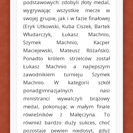
podstawowych: zdobyli złoty medal,
wygrywając wszystkie mecze w
swojej grupie, jak i w fazie finałowej
(Eryk Utkowski, Kuba Ciszek, Bartek
Włudarczyk, Łukasz Machnio,
Szymek Machnio, Kacper
Maciejewski, Mateusz Różański).
Ponadto królem strzelców został
Łukasz Machnio a najlepszym
zawodnikiem turnieju Szymek
Machnio. W kategorii szkół
ponadgimnazjalnych nasi
ministranci wywalczyli brązowy
medal, pokonując w małym finale
rówieśników z Małęczyna. To
również bardzo duży sukces, choć
pozostaje pewien niedosyt, gdyż