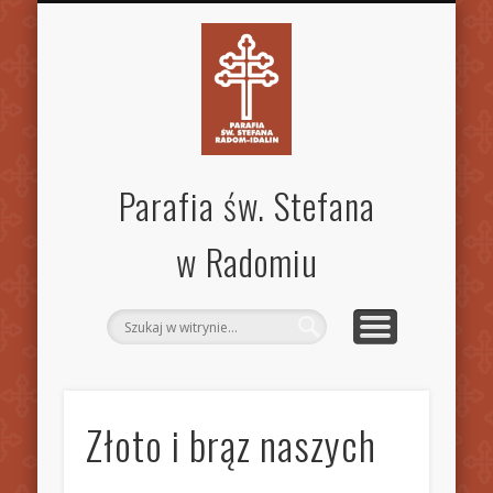
SPECJALISTYCZNA PORADNIA RODZINNA
STANDARDY OCHRONY DZIECI
MSZE ŚW. I NABOŻEŃSTWA
KANCELARIA PARAFIALNA
AKTUALNOŚCI
OGŁOSZENIA
WSPÓLNOTY
KONTAKT
PARAFIA
GALERIA
INNE
Parafia św. Stefana
w Radomiu
Złoto i brąz naszych