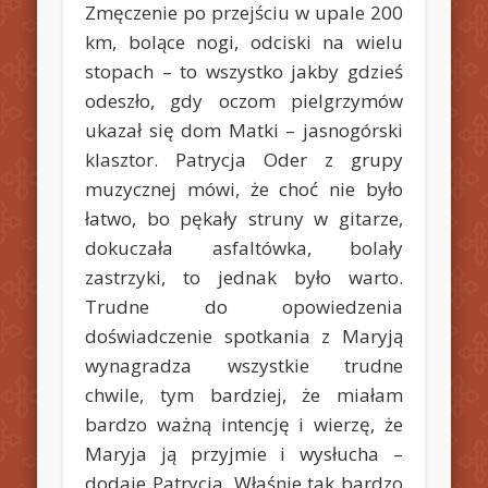
Zmęczenie po przejściu w upale 200
km, bolące nogi, odciski na wielu
stopach – to wszystko jakby gdzieś
odeszło, gdy oczom pielgrzymów
ukazał się dom Matki – jasnogórski
klasztor.
Patrycja Oder z grupy
muzycznej mówi, że choć nie było
łatwo, bo pękały struny w gitarze,
dokuczała asfaltówka, bolały
zastrzyki, to jednak było warto.
Trudne do opowiedzenia
doświadczenie spotkania z Maryją
wynagradza wszystkie trudne
chwile, tym bardziej, że miałam
bardzo ważną intencję i wierzę, że
Maryja ją przyjmie i wysłucha –
dodaje Patrycja. Właśnie tak bardzo