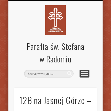
SPECJALISTYCZNA PORADNIA RODZINNA
STANDARDY OCHRONY DZIECI
MSZE ŚW. I NABOŻEŃSTWA
KANCELARIA PARAFIALNA
AKTUALNOŚCI
OGŁOSZENIA
WSPÓLNOTY
KONTAKT
PARAFIA
GALERIA
INNE
Parafia św. Stefana
w Radomiu
12B na Jasnej Górze –