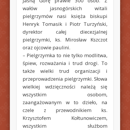
Jasną Górę prawie 300 osób. Z
wałów jasnogórskich witali
pielgrzymów nasi księża biskupi
Henryk Tomasik i Piotr Turzyński,
dyrektor całej diecezjalnej
pielgrzymki, ks. Mirosław Kszczot
oraz ojcowie paulini.
– Pielgrzymka to nie tylko modlitwa,
śpiew, rozważania i trud drogi. To
także wielki trud organizacji i
przeprowadzenia pielgrzymki. Słowa
wielkiej wdzięczności należą się
wszystkim osobom,
zaangażowanym w to dzieło, na
czele z przewodnikiem ks.
Krzysztofem Kołtunowiczem,
wszystkim służbom