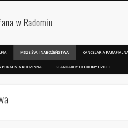
efana w Radomiu
FIA
MSZE ŚW. I NABOŻEŃSTWA
KANCELARIA PARAFIALN
A PORADNIA RODZINNA
STANDARDY OCHRONY DZIECI
twa