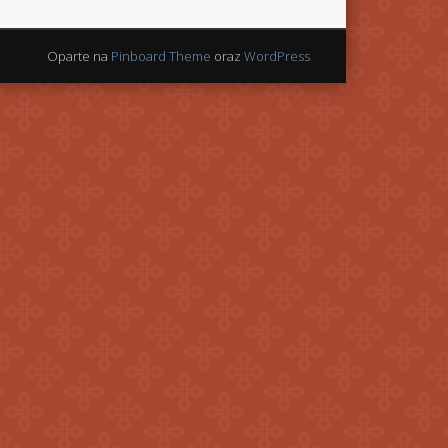
Oparte na
Pinboard Theme
oraz
WordPress