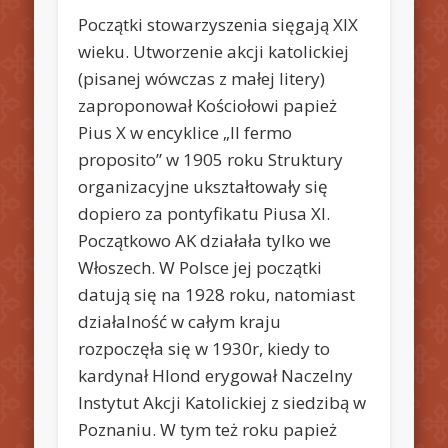
Początki stowarzyszenia sięgają XIX
wieku. Utworzenie akcji katolickiej
(pisanej wówczas z małej litery)
zaproponował Kościołowi papież
Pius X w encyklice „Il fermo
proposito” w 1905 roku Struktury
organizacyjne ukształtowały się
dopiero za pontyfikatu Piusa XI.
Początkowo AK działała tylko we
Włoszech. W Polsce jej początki
datują się na 1928 roku, natomiast
działalność w całym kraju
rozpoczęła się w 1930r, kiedy to
kardynał Hlond erygował Naczelny
Instytut Akcji Katolickiej z siedzibą w
Poznaniu. W tym też roku papież