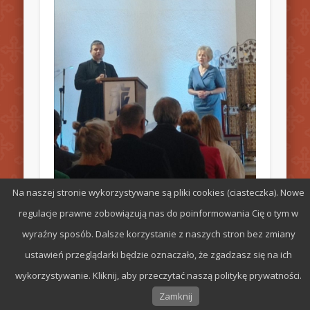
Na naszej stronie wykorzystywane są pliki cookies (ciasteczka). Nowe
regulacje prawne zobowiązują nas do poinformowania Cię o tym w
wyraźny sposób. Dalsze korzystanie z naszych stron bez zmiany
ustawień przeglądarki będzie oznaczało, że zgadzasz się na ich
Z życia Parafialnego Oddziału Akcji
wykorzystywanie. Kliknij, aby przeczytać naszą politykę prywatności.
Katolickiej w 2023 roku
Zamknij
26.11.2023 roku. Święto Chrystusa Króla –