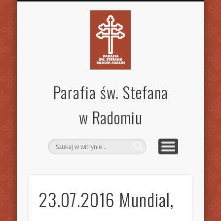
SPECJALISTYCZNA PORADNIA RODZINNA
STANDARDY OCHRONY DZIECI
MSZE ŚW. I NABOŻEŃSTWA
KANCELARIA PARAFIALNA
AKTUALNOŚCI
OGŁOSZENIA
WSPÓLNOTY
KONTAKT
PARAFIA
GALERIA
INNE
Parafia św. Stefana
w Radomiu
23.07.2016 Mundial,