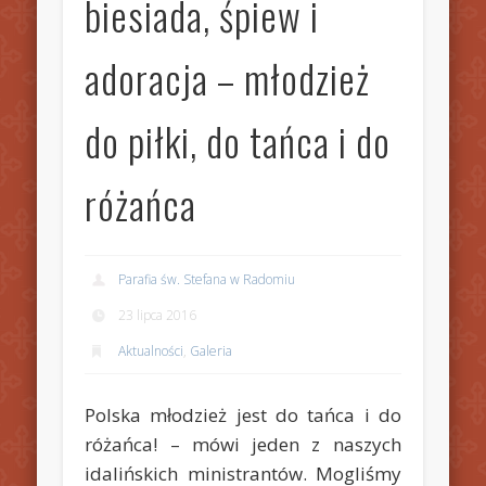
biesiada, śpiew i
adoracja – młodzież
do piłki, do tańca i do
różańca
Parafia św. Stefana w Radomiu
23 lipca 2016
Aktualności
,
Galeria
Polska młodzież jest do tańca i do
różańca! –
mówi jeden z naszych
idalińskich ministrantów. Mogliśmy