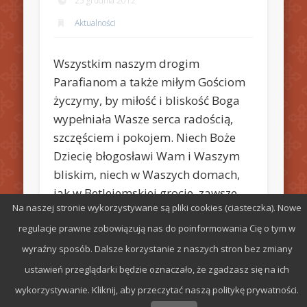
25 grudnia 2012
Aktualności
Wszystkim naszym drogim
Parafianom a także miłym Gościom
życzymy, by miłość i bliskość Boga
wypełniała Wasze serca radością,
szczęściem i pokojem. Niech Boże
Dziecię błogosławi Wam i Waszym
bliskim, niech w Waszych domach,
jak w Betlejemskiej grocie, zawsze
Na naszej stronie wykorzystywane są pliki cookies (ciasteczka). Nowe
będzie obecny Bóg, radość i miłość.
regulacje prawne zobowiązują nas do poinformowania Cię o tym w
wyraźny sposób. Dalsze korzystanie z naszych stron bez zmiany
ustawień przeglądarki będzie oznaczało, że zgadzasz się na ich
wykorzystywanie. Kliknij, aby przeczytać naszą politykę prywatności.
© 2026 Parafia św. Stefana w Radomiu