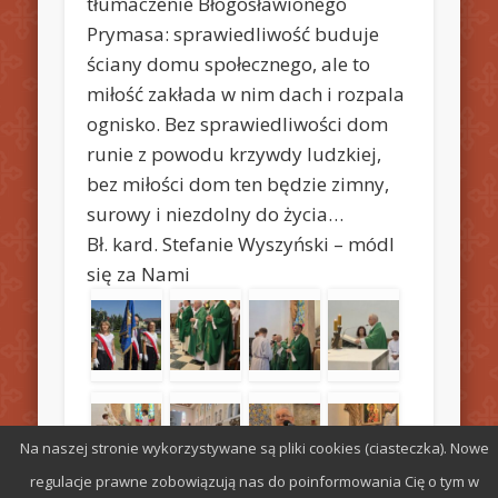
tłumaczenie Błogosławionego
Prymasa: sprawiedliwość buduje
ściany domu społecznego, ale to
miłość zakłada w nim dach i rozpala
ognisko. Bez sprawiedliwości dom
runie z powodu krzywdy ludzkiej,
bez miłości dom ten będzie zimny,
surowy i niezdolny do życia…
Bł. kard. Stefanie Wyszyński – módl
się za Nami
Na naszej stronie wykorzystywane są pliki cookies (ciasteczka). Nowe
regulacje prawne zobowiązują nas do poinformowania Cię o tym w