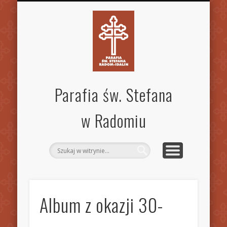
SPECJALISTYCZNA PORADNIA RODZINNA
STANDARDY OCHRONY DZIECI
MSZE ŚW. I NABOŻEŃSTWA
KANCELARIA PARAFIALNA
AKTUALNOŚCI
OGŁOSZENIA
WSPÓLNOTY
KONTAKT
PARAFIA
GALERIA
INNE
Parafia św. Stefana
w Radomiu
Album z okazji 30-