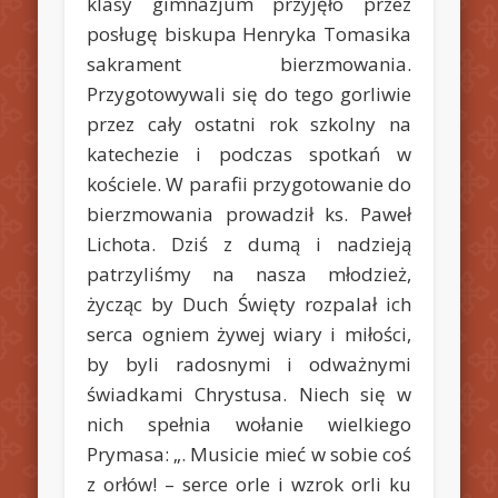
klasy gimnazjum przyjęło przez
posługę biskupa Henryka Tomasika
sakrament bierzmowania.
Przygotowywali się do tego gorliwie
przez cały ostatni rok szkolny na
katechezie i podczas spotkań w
kościele. W parafii przygotowanie do
bierzmowania prowadził ks. Paweł
Lichota. Dziś z dumą i nadzieją
patrzyliśmy na nasza młodzież,
życząc by Duch Święty rozpalał ich
serca ogniem żywej wiary i miłości,
by byli radosnymi i odważnymi
świadkami Chrystusa. Niech się w
nich spełnia wołanie wielkiego
Prymasa:
„. Musicie mieć w sobie coś
z orłów! – serce orle i wzrok orli ku