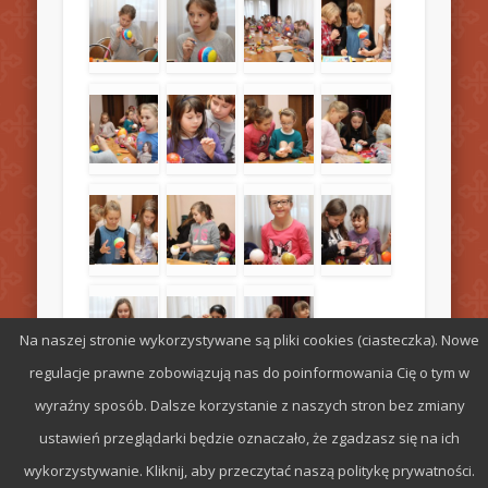
Na naszej stronie wykorzystywane są pliki cookies (ciasteczka). Nowe
regulacje prawne zobowiązują nas do poinformowania Cię o tym w
wyraźny sposób. Dalsze korzystanie z naszych stron bez zmiany
ustawień przeglądarki będzie oznaczało, że zgadzasz się na ich
wykorzystywanie. Kliknij, aby przeczytać naszą politykę prywatności.
© 2026 Parafia św. Stefana w Radomiu