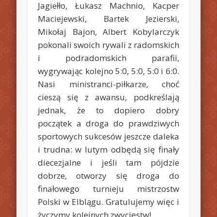
Jagiełło, Łukasz Machnio, Kacper
Maciejewski, Bartek Jezierski,
Mikołaj Bajon, Albert Kobylarczyk
pokonali swoich rywali z radomskich
i podradomskich parafii,
wygrywając kolejno 5:0, 5:0, 5:0 i 6:0.
Nasi ministranci-piłkarze, choć
cieszą się z awansu, podkreślają
jednak, że to dopiero dobry
początek a droga do prawdziwych
sportowych sukcesów jeszcze daleka
i trudna:
w lutym odbędą się finały
diecezjalne i jeśli tam pójdzie
dobrze, otworzy się droga do
finałowego turnieju mistrzostw
Polski w Elblągu. Gratulujemy więc i
życzymy kolejnych zwycięstw!