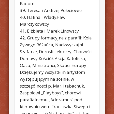
Radom
39. Teresa i Andrzej Połeciowie
40. Halina i Władysław
Marczykowscy
41. Elżbieta i Marek Linowscy
42. Grupy formacyjne z parafii: Koła
Żywego Różańca, Nadzwyczajni
Szafarze, Dorośli Lektorzy, Chórzyści,
Domowy Kościół, Akcja Katolicka,
Oaza, Ministranci, Skauci Europy
Dziękujemy wszystkim artystom
występującym na scenie, w
szczególności p. Marii tabachuk,
Zespołowi „Playboys”, chórowi
parafialnemu „Adoramus” pod
kierownictwem Franciszka Siwego i
zespołowi „JakNajbardziej” a także