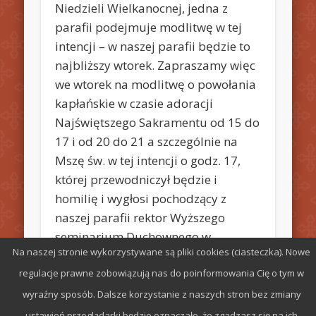
Niedzieli Wielkanocnej, jedna z
parafii podejmuje modlitwę w tej
intencji – w naszej parafii będzie to
najbliższy wtorek. Zapraszamy więc
we wtorek na modlitwę o powołania
kapłańskie w czasie adoracji
Najświętszego Sakramentu od 15 do
17 i od 20 do 21 a szczególnie na
Mszę św. w tej intencji o godz. 17,
której przewodniczył będzie i
homilię i wygłosi pochodzący z
naszej parafii rektor Wyższego
seminarium Duchownego w
Na naszej stronie wykorzystywane są pliki cookies (ciasteczka). Nowe
Radomiu, ks. dr Marek Adamczyk.
regulacje prawne zobowiązują nas do poinformowania Cię o tym w
wyraźny sposób. Dalsze korzystanie z naszych stron bez zmiany
ustawień przeglądarki będzie oznaczało, że zgadzasz się na ich